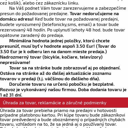
cez košík), alebo cez zákaznícku linku.
Na Váš podnet Vám tovar zarezervujeme a zabezpečíme
presun do požadovanej predajne.
Tovar nedoručujeme na
domácu adresu!
Keď bude tovar na požadovanej predajni,
budete vyrozumený (telefonicky,sms, email) a tovar bude
rezervovaný 48 hodín. Po uplynutí lehoty 48 hod. bude tovar
opätovne zaradený do predaja.
Minimálna hodnota jednej položky, ktorú chcete
presunúť, musí byť v hodnote aspoň
3.50 Eur!
(Tovar do
3.50 Eur
je k odberu len na danom mieste predaja.)
Nadrozmerný tovar (bicykle, kočiare, televízory)
nepresúvame!
Tovar sa na stránke bude zobrazovať aj po objednaní.
Ostáva na stránke až do ďalšej aktualizácie zoznamu
tovarov v predaji (t.j. väčšinou do ďalšieho dňa).
Doručenie tovaru na určenú pobočku je bezplatné.
Rozvoz je vykonávaný našou firmou. Doba dodania tovaru je
1 až 31 dní.
Úhrada za tovar, reklamácie a záručné podmienky
Úhrada za tovar prebieha priamo na predajni v hotovosti
prípadne platobnou kartou. Pri kúpe tovaru bude zákazníkovi
tovar predvedený a bude oboznámený o prípadných chybách
tovaru, vzhľadom na to, že sa jedná aj o používaný tovar.