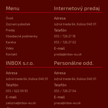
Menu
Internetový predaj
Adresa
Úvod
Zoznam pobočiek
Južná trieda 64, Košice 040 01
Telefón
Predaj
Všeobecné podmienky
055 / 726 27 18
Kariéra
055 / 726 27 02
E-mail
Video
Kontakt
predaj
@inbox-eu.sk
INBOX s.r.o.
Personálne odd.
Adresa
Adresa
Južná trieda 64, Košice 040 01
Južná trieda 64, Košice 040 01
Telefón
Telefón
055 / 622 09 93
055 / 726 27 04
E-mail
E-mail
zalozna
@inbox-eu.sk
praca
@inbox-eu.sk