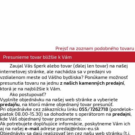
Prejsť na zoznam podobného tovaru
Presunieme tovar bližšie k Vám
Zaujal Vás šperk alebo tovar (ďalej len tovar) na našej
internetovej stránke, ale nachádza sa v predajni vo
vzdialenom meste od Vášho bydliska? Ponúkame možnosť
presunutia tovaru na jednu
z našich kamenných predajní
,
ktorá je na najbližšie k Vám.
Ako postupovať?
Vyplníte objednávku na našej web stránke a vyberiete
predajňu
, na ktorú máme objednaný tovar presunúť.
Pri objednávke cez zákaznícku linku
055/7262718
(pondelok-
piatok 08.00-15.30) sa dohodnete s operátorom na
predajni
,
kde Váš objednaný tovar presunieme.
Ak potrebujete doplňujúce informácie, poskytneme Vám ich
aj na našej
e-mail
adrese
predaj
@inbox-eu.sk
Objednávky sa dajú realizovať len cez našu web stránku (t.j.