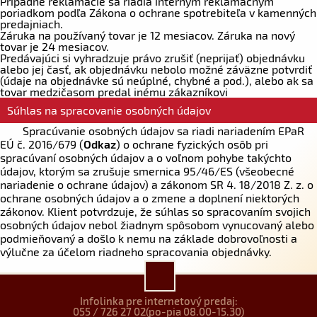
Prípadné reklamácie sa riadia interným reklamačným
poriadkom podľa Zákona o ochrane spotrebiteľa v kamenných
predajniach.
Záruka na používaný tovar je 12 mesiacov. Záruka na nový
tovar je 24 mesiacov.
Predávajúci si vyhradzuje právo zrušiť (neprijať) objednávku
alebo jej časť, ak objednávku nebolo možné záväzne potvrdiť
(údaje na objednávke sú neúplné, chybné a pod.), alebo ak sa
tovar medzičasom predal inému zákazníkovi
Súhlas na spracovanie osobných údajov
Spracúvanie osobných údajov sa riadi nariadením EPaR
EÚ č. 2016/679 (
Odkaz
) o ochrane fyzických osôb pri
spracúvaní osobných údajov a o voľnom pohybe takýchto
údajov, ktorým sa zrušuje smernica 95/46/ES (všeobecné
nariadenie o ochrane údajov) a zákonom SR 4. 18/2018 Z. z. o
ochrane osobných údajov a o zmene a doplnení niektorých
zákonov. Klient potvrdzuje, že súhlas so spracovaním svojich
osobných údajov nebol žiadnym spôsobom vynucovaný alebo
podmieňovaný a došlo k nemu na základe dobrovoľnosti a
výlučne za účelom riadneho spracovania objednávky.
Infolinka pre internetový predaj:
055 / 726 27 02
(po-pia 08.00-15.30)