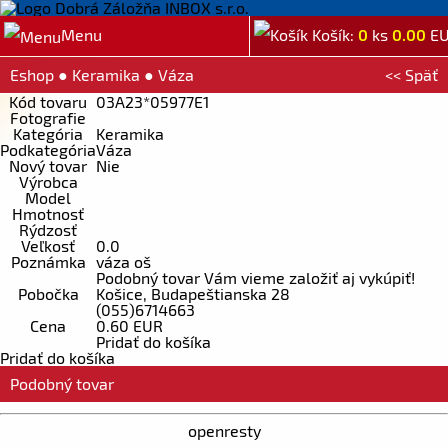
Menu
Košík:
0
ks
0.00
E
Eshop
●
Keramika
●
Váza
<< Späť
Kód tovaru
03A23*05977E1
Fotografie
Kategória
Keramika
Podkategória
Váza
Nový tovar
Nie
Výrobca
Model
Hmotnosť
Rýdzosť
Veľkosť
0.0
Poznámka
váza oš
Podobný tovar Vám vieme založiť aj vykúpiť!
Pobočka
Košice, Budapeštianska 28
(055)6714663
Cena
0.60 EUR
Pridať do košíka
Pridať do košíka
Podobný tovar
openresty