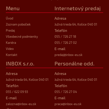
Menu
Internetový predaj
Adresa
Úvod
Zoznam pobočiek
Južná trieda 64, Košice 040 01
Telefón
Predaj
Všeobecné podmienky
055 / 726 27 18
Kariéra
055 / 726 27 02
E-mail
Video
Kontakt
predaj
@inbox-eu.sk
INBOX s.r.o.
Personálne odd.
Adresa
Adresa
Južná trieda 64, Košice 040 01
Južná trieda 64, Košice 040 01
Telefón
Telefón
055 / 622 09 93
055 / 726 27 04
E-mail
E-mail
zalozna
@inbox-eu.sk
praca
@inbox-eu.sk