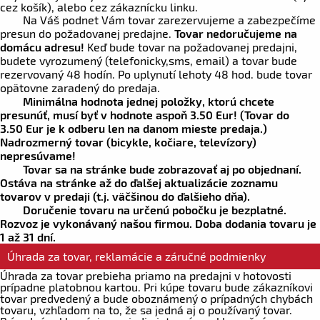
cez košík), alebo cez zákaznícku linku.
Na Váš podnet Vám tovar zarezervujeme a zabezpečíme
presun do požadovanej predajne.
Tovar nedoručujeme na
domácu adresu!
Keď bude tovar na požadovanej predajni,
budete vyrozumený (telefonicky,sms, email) a tovar bude
rezervovaný 48 hodín. Po uplynutí lehoty 48 hod. bude tovar
opätovne zaradený do predaja.
Minimálna hodnota jednej položky, ktorú chcete
presunúť, musí byť v hodnote aspoň
3.50 Eur!
(Tovar do
3.50 Eur
je k odberu len na danom mieste predaja.)
Nadrozmerný tovar (bicykle, kočiare, televízory)
nepresúvame!
Tovar sa na stránke bude zobrazovať aj po objednaní.
Ostáva na stránke až do ďalšej aktualizácie zoznamu
tovarov v predaji (t.j. väčšinou do ďalšieho dňa).
Doručenie tovaru na určenú pobočku je bezplatné.
Rozvoz je vykonávaný našou firmou. Doba dodania tovaru je
1 až 31 dní.
Úhrada za tovar, reklamácie a záručné podmienky
Úhrada za tovar prebieha priamo na predajni v hotovosti
prípadne platobnou kartou. Pri kúpe tovaru bude zákazníkovi
tovar predvedený a bude oboznámený o prípadných chybách
tovaru, vzhľadom na to, že sa jedná aj o používaný tovar.