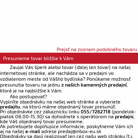
Prejsť na zoznam podobného tovaru
Presunieme tovar bližšie k Vám
Zaujal Vás šperk alebo tovar (ďalej len tovar) na našej
internetovej stránke, ale nachádza sa v predajni vo
vzdialenom meste od Vášho bydliska? Ponúkame možnosť
presunutia tovaru na jednu
z našich kamenných predajní
,
ktorá je na najbližšie k Vám.
Ako postupovať?
Vyplníte objednávku na našej web stránke a vyberiete
predajňu
, na ktorú máme objednaný tovar presunúť.
Pri objednávke cez zákaznícku linku
055/7262718
(pondelok-
piatok 08.00-15.30) sa dohodnete s operátorom na
predajni
,
kde Váš objednaný tovar presunieme.
Ak potrebujete doplňujúce informácie, poskytneme Vám ich
aj na našej
e-mail
adrese
predaj
@inbox-eu.sk
Objednávky sa dajú realizovať len cez našu web stránku (t.j.