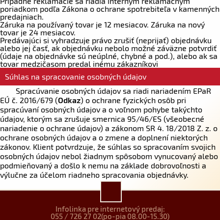
Prípadné reklamácie sa riadia interným reklamačným
poriadkom podľa Zákona o ochrane spotrebiteľa v kamenných
predajniach.
Záruka na používaný tovar je 12 mesiacov. Záruka na nový
tovar je 24 mesiacov.
Predávajúci si vyhradzuje právo zrušiť (neprijať) objednávku
alebo jej časť, ak objednávku nebolo možné záväzne potvrdiť
(údaje na objednávke sú neúplné, chybné a pod.), alebo ak sa
tovar medzičasom predal inému zákazníkovi
Súhlas na spracovanie osobných údajov
Spracúvanie osobných údajov sa riadi nariadením EPaR
EÚ č. 2016/679 (
Odkaz
) o ochrane fyzických osôb pri
spracúvaní osobných údajov a o voľnom pohybe takýchto
údajov, ktorým sa zrušuje smernica 95/46/ES (všeobecné
nariadenie o ochrane údajov) a zákonom SR 4. 18/2018 Z. z. o
ochrane osobných údajov a o zmene a doplnení niektorých
zákonov. Klient potvrdzuje, že súhlas so spracovaním svojich
osobných údajov nebol žiadnym spôsobom vynucovaný alebo
podmieňovaný a došlo k nemu na základe dobrovoľnosti a
výlučne za účelom riadneho spracovania objednávky.
Infolinka pre internetový predaj:
055 / 726 27 02
(po-pia 08.00-15.30)