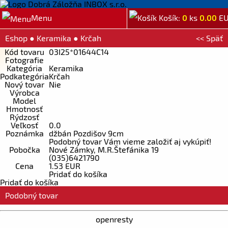
Menu
Košík:
0
ks
0.00
E
Eshop
●
Keramika
●
Krčah
<< Späť
Kód tovaru
03I25*01644C14
Fotografie
Kategória
Keramika
Podkategória
Krčah
Nový tovar
Nie
Výrobca
Model
Hmotnosť
Rýdzosť
Veľkosť
0.0
Poznámka
džbán Pozdišov 9cm
Podobný tovar Vám vieme založiť aj vykúpiť!
Pobočka
Nové Zámky, M.R.Štefánika 19
(035)6421790
Cena
1.53 EUR
Pridať do košíka
Pridať do košíka
Podobný tovar
openresty