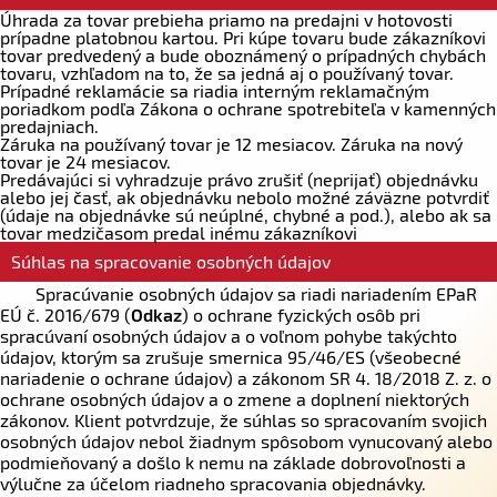
Úhrada za tovar prebieha priamo na predajni v hotovosti
prípadne platobnou kartou. Pri kúpe tovaru bude zákazníkovi
tovar predvedený a bude oboznámený o prípadných chybách
tovaru, vzhľadom na to, že sa jedná aj o používaný tovar.
Prípadné reklamácie sa riadia interným reklamačným
poriadkom podľa Zákona o ochrane spotrebiteľa v kamenných
predajniach.
Záruka na používaný tovar je 12 mesiacov. Záruka na nový
tovar je 24 mesiacov.
Predávajúci si vyhradzuje právo zrušiť (neprijať) objednávku
alebo jej časť, ak objednávku nebolo možné záväzne potvrdiť
(údaje na objednávke sú neúplné, chybné a pod.), alebo ak sa
tovar medzičasom predal inému zákazníkovi
Súhlas na spracovanie osobných údajov
Spracúvanie osobných údajov sa riadi nariadením EPaR
EÚ č. 2016/679 (
Odkaz
) o ochrane fyzických osôb pri
spracúvaní osobných údajov a o voľnom pohybe takýchto
údajov, ktorým sa zrušuje smernica 95/46/ES (všeobecné
nariadenie o ochrane údajov) a zákonom SR 4. 18/2018 Z. z. o
ochrane osobných údajov a o zmene a doplnení niektorých
zákonov. Klient potvrdzuje, že súhlas so spracovaním svojich
osobných údajov nebol žiadnym spôsobom vynucovaný alebo
podmieňovaný a došlo k nemu na základe dobrovoľnosti a
výlučne za účelom riadneho spracovania objednávky.