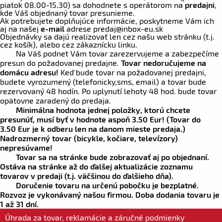
piatok 08.00-15.30) sa dohodnete s operátorom na
predajni
,
kde Váš objednaný tovar presunieme.
Ak potrebujete doplňujúce informácie, poskytneme Vám ich
aj na našej
e-mail
adrese
predaj
@inbox-eu.sk
Objednávky sa dajú realizovať len cez našu web stránku (t.j.
cez košík), alebo cez zákaznícku linku.
Na Váš podnet Vám tovar zarezervujeme a zabezpečíme
presun do požadovanej predajne.
Tovar nedoručujeme na
domácu adresu!
Keď bude tovar na požadovanej predajni,
budete vyrozumený (telefonicky,sms, email) a tovar bude
rezervovaný 48 hodín. Po uplynutí lehoty 48 hod. bude tovar
opätovne zaradený do predaja.
Minimálna hodnota jednej položky, ktorú chcete
presunúť, musí byť v hodnote aspoň
3.50 Eur!
(Tovar do
3.50 Eur
je k odberu len na danom mieste predaja.)
Nadrozmerný tovar (bicykle, kočiare, televízory)
nepresúvame!
Tovar sa na stránke bude zobrazovať aj po objednaní.
Ostáva na stránke až do ďalšej aktualizácie zoznamu
tovarov v predaji (t.j. väčšinou do ďalšieho dňa).
Doručenie tovaru na určenú pobočku je bezplatné.
Rozvoz je vykonávaný našou firmou. Doba dodania tovaru je
1 až 31 dní.
Úhrada za tovar, reklamácie a záručné podmienky