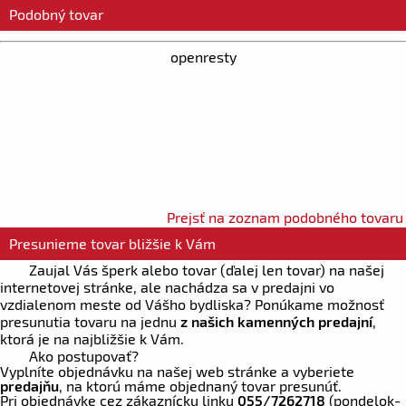
Podobný tovar
openresty
Prejsť na zoznam podobného tovaru
Presunieme tovar bližšie k Vám
Zaujal Vás šperk alebo tovar (ďalej len tovar) na našej
internetovej stránke, ale nachádza sa v predajni vo
vzdialenom meste od Vášho bydliska? Ponúkame možnosť
presunutia tovaru na jednu
z našich kamenných predajní
,
ktorá je na najbližšie k Vám.
Ako postupovať?
Vyplníte objednávku na našej web stránke a vyberiete
predajňu
, na ktorú máme objednaný tovar presunúť.
Pri objednávke cez zákaznícku linku
055/7262718
(pondelok-