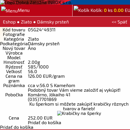
Menu
Košík:
0
ks
0.00
E
Eshop
●
Zlato
●
Dámsky prsteň
<< Späť
Kód tovaru
05G24*49311
Fotografie
Kategória
Zlato
Podkategória
Dámsky prsteň
Nový tovar
Áno
Výrobca
Model
Hmotnosť
2.00g
Rýdzosť
585/1000
Veľkosť
56.0
Cena na
126.00 EUR/gram
gram
Poznámka
cca v:56.0 S Kameňom
Podobný tovar Vám vieme založiť aj vykúpiť!
Pobočka
Komárno, Jókaiho 41
(035)7701869
Ku šperkom si môžete zakúpiť krabičky rôznych
tvarov a farieb!
Cena
252.00 EUR
Pridať do košíka
Pridať do košíka