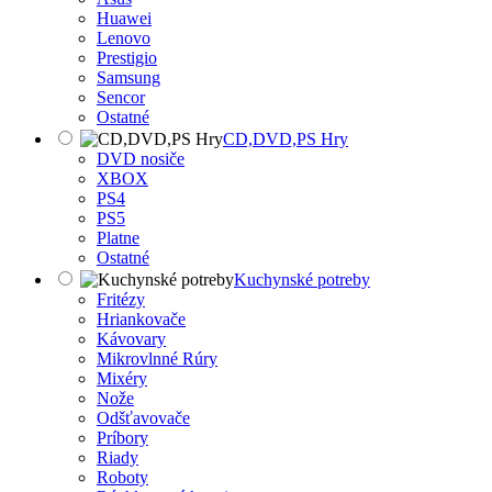
Huawei
Lenovo
Prestigio
Samsung
Sencor
Ostatné
CD,DVD,PS Hry
DVD nosiče
XBOX
PS4
PS5
Platne
Ostatné
Kuchynské potreby
Fritézy
Hriankovače
Kávovary
Mikrovlnné Rúry
Mixéry
Nože
Odšťavovače
Príbory
Riady
Roboty