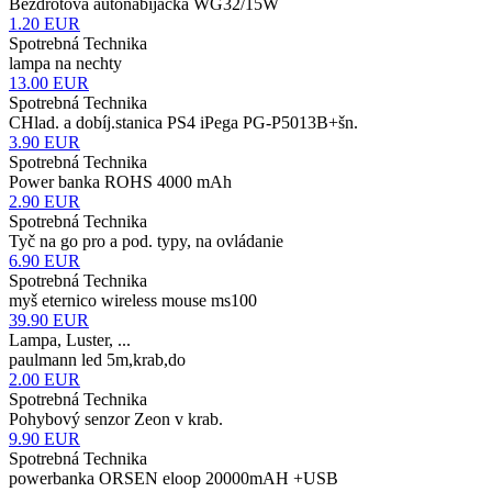
Bezdrôtová autonabíjačka WG32/15W
1.20
EUR
Spotrebná Technika
lampa na nechty
13.00
EUR
Spotrebná Technika
CHlad. a dobíj.stanica PS4 iPega PG-P5013B+šn.
3.90
EUR
Spotrebná Technika
Power banka ROHS 4000 mAh
2.90
EUR
Spotrebná Technika
Tyč na go pro a pod. typy, na ovládanie
6.90
EUR
Spotrebná Technika
myš eternico wireless mouse ms100
39.90
EUR
Lampa, Luster, ...
paulmann led 5m,krab,do
2.00
EUR
Spotrebná Technika
Pohybový senzor Zeon v krab.
9.90
EUR
Spotrebná Technika
powerbanka ORSEN eloop 20000mAH +USB