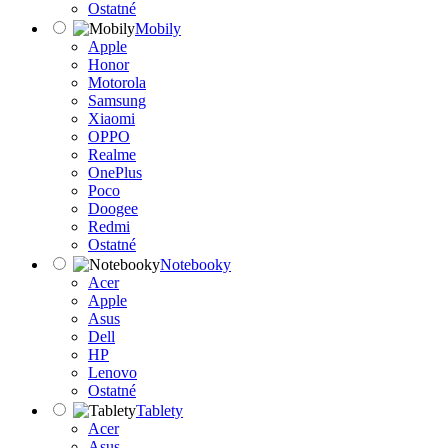
Ostatné
Mobily
Apple
Honor
Motorola
Samsung
Xiaomi
OPPO
Realme
OnePlus
Poco
Doogee
Redmi
Ostatné
Notebooky
Acer
Apple
Asus
Dell
HP
Lenovo
Ostatné
Tablety
Acer
Asus