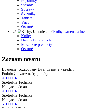
Popolníky
Stojany
Súpravy
Svietniky
Taniere
Vázy
Ostatné
Knihy, Umenie a iné
Knihy
Umelecké predmety
Mosadzné predmety
Ostatné
Zoznam tovaru
Ľutujeme, požadovaný tovar už nie je v predaji.
Podobný tovar z našej ponuky
4.90
EUR
Spotrebná Technika
Nabíjačka do auta
4.90
EUR
Spotrebná Technika
Nabíjačka do auta
5.90
EUR