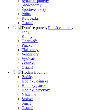
Rybárske potreby
Snowboardy
Športové rakety
Prilba
Kolobežka
Ostatné
Domáce potreby
Fény
Kulmy
Ohrievače
Práčky
Tlakomery
Ventilátory
Vysávače
Žehličky
Ostatné
Hodiny
Budíky
Hodinky dámske
Hodinky pánske
Hodinky vreckové
Nástenné
Stolové
Smart
Ostatné