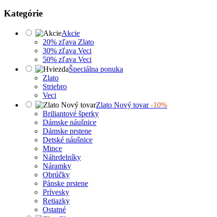
Kategórie
Akcie
20% zľava Zlato
30% zľava Veci
50% zľava Veci
Špeciálna ponuka
Zlato
Striebro
Veci
Zlato Nový tovar
-10%
Briliantové šperky
Dámske náušnice
Dámske prstene
Detské náušnice
Mince
Náhrdelníky
Náramky
Obrúčky
Pánske prstene
Prívesky
Retiazky
Ostatné