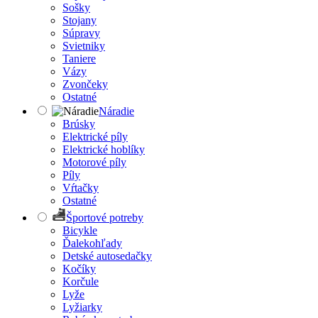
Sošky
Stojany
Súpravy
Svietniky
Taniere
Vázy
Zvončeky
Ostatné
Náradie
Brúsky
Elektrické píly
Elektrické hoblíky
Motorové píly
Píly
Vŕtačky
Ostatné
Športové potreby
Bicykle
Ďalekohľady
Detské autosedačky
Kočíky
Korčule
Lyže
Lyžiarky