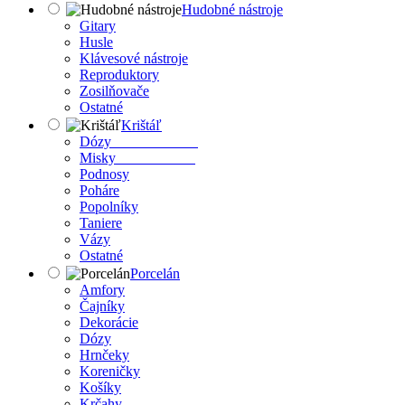
Hudobné nástroje
Gitary
Husle
Klávesové nástroje
Reproduktory
Zosilňovače
Ostatné
Krištáľ
Dózy
Misky
Podnosy
Poháre
Popolníky
Taniere
Vázy
Ostatné
Porcelán
Amfory
Čajníky
Dekorácie
Dózy
Hrnčeky
Koreničky
Košíky
Krčahy