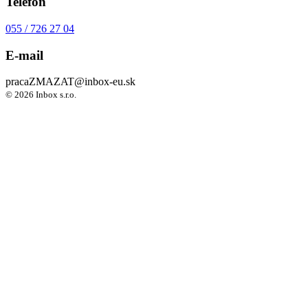
Telefón
055 / 726 27 04
E-mail
praca
ZMAZAT
@inbox-eu.sk
© 2026 Inbox s.r.o.