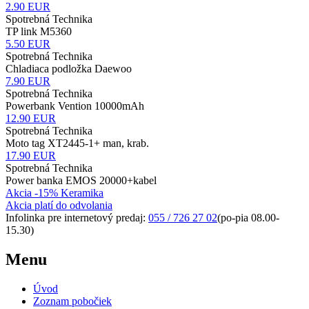
2.90
EUR
Spotrebná Technika
TP link M5360
5.50
EUR
Spotrebná Technika
Chladiaca podložka Daewoo
7.90
EUR
Spotrebná Technika
Powerbank Vention 10000mAh
12.90
EUR
Spotrebná Technika
Moto tag XT2445-1+ man, krab.
17.90
EUR
Spotrebná Technika
Power banka EMOS 20000+kabel
Akcia -15% Keramika
Akcia platí do odvolania
Infolinka pre internetový predaj:
055 / 726 27 02
(po-pia 08.00-
15.30)
Menu
Úvod
Zoznam pobočiek