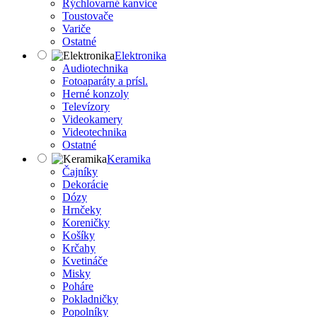
Rýchlovarné kanvice
Toustovače
Variče
Ostatné
Elektronika
Audiotechnika
Fotoaparáty a prísl.
Herné konzoly
Televízory
Videokamery
Videotechnika
Ostatné
Keramika
Čajníky
Dekorácie
Dózy
Hrnčeky
Koreničky
Košíky
Krčahy
Kvetináče
Misky
Poháre
Pokladničky
Popolníky