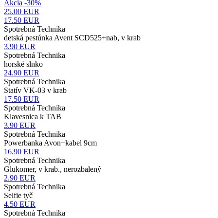
Akcia -30%
25.00 EUR
17.50
EUR
Spotrebná Technika
detská pestúnka Avent SCD525+nab, v krab
3.90
EUR
Spotrebná Technika
horské slnko
24.90
EUR
Spotrebná Technika
Statív VK-03 v krab
17.50
EUR
Spotrebná Technika
Klavesnica k TAB
3.90
EUR
Spotrebná Technika
Powerbanka Avon+kabel 9cm
16.90
EUR
Spotrebná Technika
Glukomer, v krab., nerozbalený
2.90
EUR
Spotrebná Technika
Selfie tyč
4.50
EUR
Spotrebná Technika