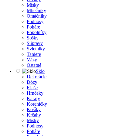
Misky
Mliečniky
Omáčniky
Podnosy
Poháre
Popolníky
Sošky
Súpravy
Svietniky
Taniere
Vázy
Ostatné
Sklo
Dekorácie
Dózy
Fľaše
Hrnčeky
Karafy
Koreničky
Košíky
Krčahy
Misky
Podnosy
Poháre