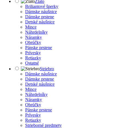
Zlato
Briliantové šperky
Dámske náušnice
Dámske prstene
Detské náušnice
Mince
Náhrdelníky
Náramky
Obrúčky
Pánske prstene
Prívesky
Retiazky
Ostatné
Striebro
Dámske náušnice
Dámske prstene
Detské náušnice
Mince
Náhrdelníky
Náramky
Obrúčky
Pánske prstene
Prívesky
Retiazky
Strieborné predmety