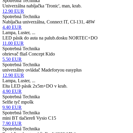
Spotrebná Technika
Univerzálna nabíjačka 'Tronic', man, krab.
12.90
EUR
Spotrebná Technika
Nabíjačka univerzálna, Connect IT, CI-131, 48W
4.40
EUR
Lampa, Luster, ...
LED pásik do auta na palub.dosku NORTEC+DO
11.00
EUR
Spotrebná Technika
ohrievač fliaš Concept Kido
5.50
EUR
Spotrebná Technika
univerzálny ovládač Madeforyou easyplus
12.90
EUR
Lampa, Luster, ...
Elta LED pásik 2x5m+DO v krab.
4.90
EUR
Spotrebná Technika
Selfie tyč mpošk
9.90
EUR
Spotrebná Technika
mini BT tlačiereň Vysio C15
7.90
EUR
Spotrebná Technika