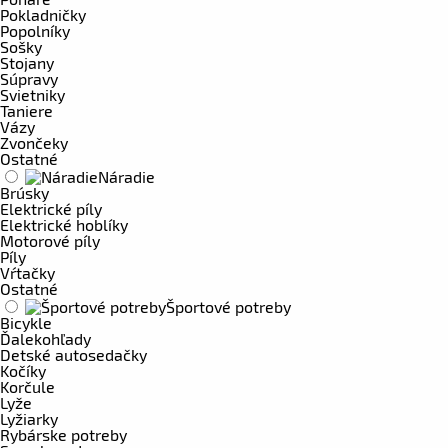
Pokladničky
Popolníky
Sošky
Stojany
Súpravy
Svietniky
Taniere
Vázy
Zvončeky
Ostatné
Náradie
Brúsky
Elektrické píly
Elektrické hoblíky
Motorové píly
Píly
Vŕtačky
Ostatné
Športové potreby
Bicykle
Ďalekohľady
Detské autosedačky
Kočíky
Korčule
Lyže
Lyžiarky
Rybárske potreby