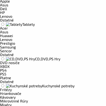
Apple
Asus
Dell
HP
Lenovo
Ostatné
Tablety
Acer
Asus
Huawei
Lenovo
Prestigio
Samsung
Sencor
Ostatné
CD,DVD,PS Hry
DVD nosiče
XBOX
PS4
PS5
Platne
Ostatné
Kuchynské potreby
Fritézy
Hriankovače
Kávovary
Mikrovlnné Rúry
Mixéry