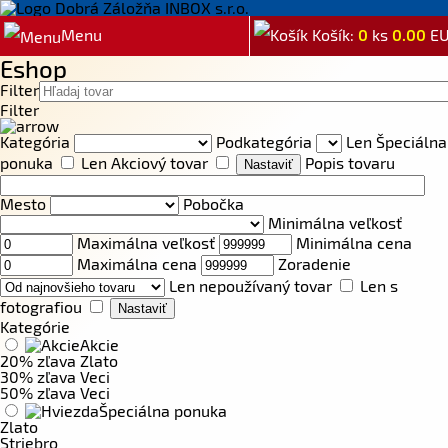
Menu
Košík:
0
ks
0.00
E
Eshop
Filter
Filter
Kategória
Podkategória
Len Špeciálna
ponuka
Len Akciový tovar
Popis tovaru
Mesto
Pobočka
Minimálna veľkosť
Maximálna veľkosť
Minimálna cena
Maximálna cena
Zoradenie
Len nepoužívaný tovar
Len s
fotografiou
Kategórie
Akcie
20% zľava Zlato
30% zľava Veci
50% zľava Veci
Špeciálna ponuka
Zlato
Striebro