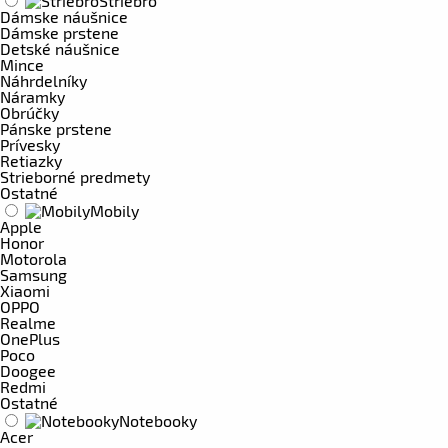
Striebro
Dámske náušnice
Dámske prstene
Detské náušnice
Mince
Náhrdelníky
Náramky
Obrúčky
Pánske prstene
Prívesky
Retiazky
Strieborné predmety
Ostatné
Mobily
Apple
Honor
Motorola
Samsung
Xiaomi
OPPO
Realme
OnePlus
Poco
Doogee
Redmi
Ostatné
Notebooky
Acer