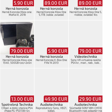
5.90
EUR
89.00
EUR
89.00
EUR
Herná konzola
Herná konzola
Herná konzola
Herná Konzola Xbox one:
Herná Konzola Xbox One
Herná Konzola Xbox One S,
Mafia III, 2016
S,1TB ,kable ,ovladač
+káble, ovládač 1ks
,krabica
79.00
EUR
5.90
EUR
79.00
EUR
Herná konzola
Herná konzola
Videotechnika
Herná Konzola Xbox one
Herná Konzola X-Box One
Sony VR virtualna realita
1540, 500GB+joy+2xšn
Fifa 14 2013
PS4 kr., man., nab., kab.,
moš
13.00
EUR
49.90
EUR
29.90
EUR
Spotrebná Technika
Audiotechnika
Audiotechnika
CHlad. a dobíj.stanica PS4
Reproduktory Sony, XB21,
Slúchadlá SONY WH-CH510
iPega PG-P5013B+šn.
kábel,
Bluetooth+nab.adaptér+na