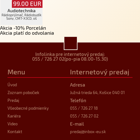
99.00
EUR
Audiotechnika
Rádioprijímač, Rádiobudík
Sony, CMT-X3CD, oš
Akcia -10% Porcelán
Akcia platí do odvolania
Infolinka pre internetový predaj:
055 / 726 27 02
(po-pia 08.00-15.30)
Menu
Internetový predaj
Adresa
Úvod
Zoznam pobočiek
Južná trieda 64, Košice 040 01
Telefón
Predaj
Všeobecné podmienky
055 / 726 27 18
Kariéra
055 / 726 27 02
E-mail
Video
Kontakt
predaj
@inbox-eu.sk