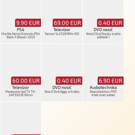
9.90
EUR
69.00
EUR
0.40
EUR
PS4
Televízor
DVD nosič
Hra Na Hernú Konzolu PS4
Sencor SLE3281M4+DO
Nosič Dvd Nouky a jeho
Back 4 Blood r 2021
přátelé 1
60.00
EUR
0.40
EUR
6.90
EUR
Televízor
DVD nosič
Audiotechnika
Panasonic led TV TX-
Nosič Dvd Oggy a šváby
Reproduktory FRP,
24FS503E 60cm
krab,man,kabel