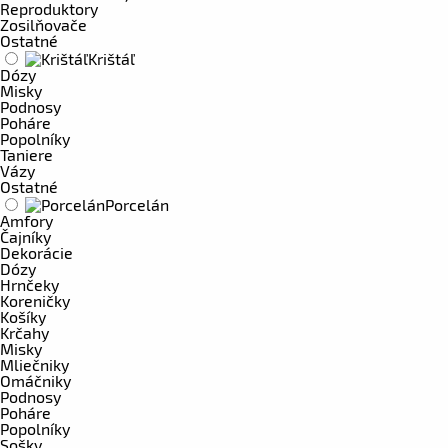
Reproduktory
Zosilňovače
Ostatné
Krištáľ
Dózy
Misky
Podnosy
Poháre
Popolníky
Taniere
Vázy
Ostatné
Porcelán
Amfory
Čajníky
Dekorácie
Dózy
Hrnčeky
Koreničky
Košíky
Krčahy
Misky
Mliečniky
Omáčniky
Podnosy
Poháre
Popolníky
Sošky