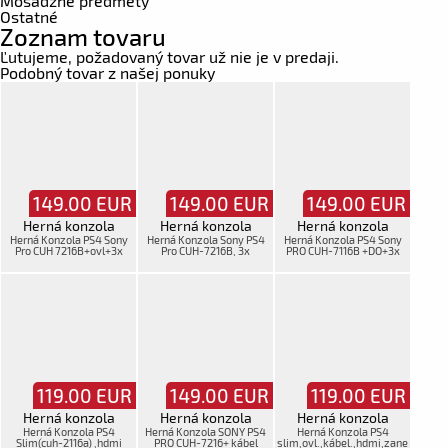
Mosadzné predmety
Ostatné
Zoznam tovaru
Ľutujeme, požadovaný tovar už nie je v predaji.
Podobný tovar z našej ponuky
149.00
EUR
149.00
EUR
149.00
EUR
Herná konzola
Herná konzola
Herná konzola
Herná Konzola PS4 Sony
Herná Konzola Sony PS4
Herná Konzola PS4 Sony
Pro CUH 7216B+ovl+3x
Pro CUH-7216B, 3x
PRO CUH-7116B +DO+3x
kábel,moš
kabel+joy.
kábel
119.00
EUR
149.00
EUR
119.00
EUR
Herná konzola
Herná konzola
Herná konzola
Herná Konzola PS4
Herná Konzola SONY PS4
Herná Konzola PS4
Slim(cuh-2116a) ,hdmi
PRO CUH-7216+ kábel
slim,ovl.,kábel.,hdmi,zane