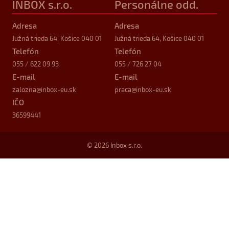
INBOX s.r.o.
Personálne odd.
Adresa
Adresa
Južná trieda 64, Košice 040 01
Južná trieda 64, Košice 040 01
Telefón
Telefón
055 / 622 09 93
055 / 726 27 04
E-mail
E-mail
zalozna
@inbox-eu.sk
praca
@inbox-eu.sk
IČO
36599441
© 2026 Inbox s.r.o.