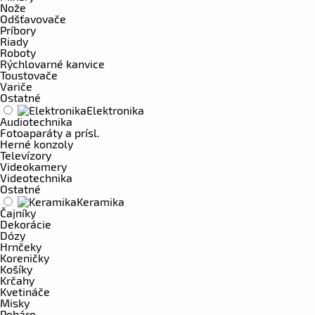
Nože
Odšťavovače
Príbory
Riady
Roboty
Rýchlovarné kanvice
Toustovače
Variče
Ostatné
Elektronika
Audiotechnika
Fotoaparáty a prísl.
Herné konzoly
Televízory
Videokamery
Videotechnika
Ostatné
Keramika
Čajníky
Dekorácie
Dózy
Hrnčeky
Koreničky
Košíky
Krčahy
Kvetináče
Misky
Poháre