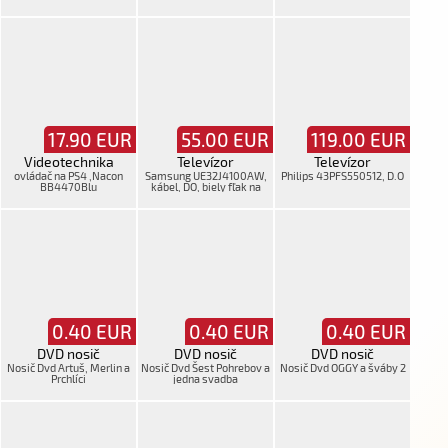
b.kábel
17.90
EUR
55.00
EUR
119.00
EUR
Videotechnika
Televízor
Televízor
ovládač na PS4 ,Nacon
Samsung UE32J4100AW,
Philips 43PFS550512, D.O
BB4470Blu
kábel, DO, biely fľak na
obrazovke
0.40
EUR
0.40
EUR
0.40
EUR
DVD nosič
DVD nosič
DVD nosič
Nosič Dvd Artuš, Merlin a
Nosič Dvd Šest Pohrebov a
Nosič Dvd OGGY a šváby 2
Prchlíci
jedna svadba