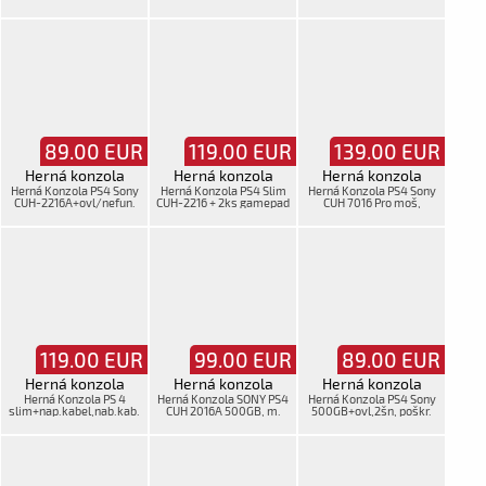
kabel,ovl
napájací,nabíjací +
s
HDM,Joystck 1 ks
89.00
EUR
119.00
EUR
139.00
EUR
Herná konzola
Herná konzola
Herná konzola
Herná Konzola PS4 Sony
Herná Konzola PS4 Slim
Herná Konzola PS4 Sony
CUH-2216A+ovl/nefun.
CUH-2216 + 2ks gamepad
CUH 7016 Pro moš,
talčidlo dolu/,2šn
joystick, káble
119.00
EUR
99.00
EUR
89.00
EUR
Herná konzola
Herná konzola
Herná konzola
Herná Konzola PS 4
Herná Konzola SONY PS4
Herná Konzola PS4 Sony
slim+nap.kabel,nab.kab.
CUH 2016A 500GB, m.
500GB+ovl,2šn, poškr.
HDMI,ovl
pošk.