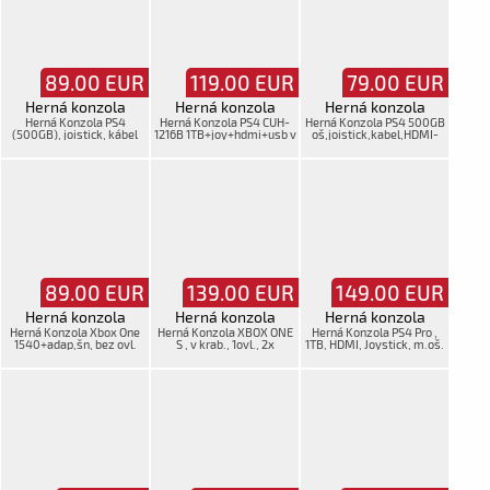
89.00
EUR
119.00
EUR
79.00
EUR
Herná konzola
Herná konzola
Herná konzola
Herná Konzola PS4
Herná Konzola PS4 CUH-
Herná Konzola PS4 500GB
(500GB), joistick, kábel
1216B 1TB+joy+hdmi+usb v
oš,joistick,kabel,HDMI-
HDMi, kábel, oš
krab.
chýba,
89.00
EUR
139.00
EUR
149.00
EUR
Herná konzola
Herná konzola
Herná konzola
Herná Konzola Xbox One
Herná Konzola XBOX ONE
Herná Konzola PS4 Pro ,
1540+adap,šn, bez ovl.
S , v krab., 1ovl., 2x
1TB, HDMI, Joystick, m.oš.
kabel,manual SN:
065991782816