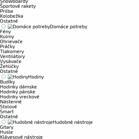
Snowboardy
Športové rakety
Prilba
Kolobežka
Ostatné
Domáce potreby
Fény
Kulmy
Ohrievače
Práčky
Tlakomery
Ventilátory
Vysávače
Žehličky
Ostatné
Hodiny
Budíky
Hodinky dámske
Hodinky pánske
Hodinky vreckové
Nástenné
Stolové
Smart
Ostatné
Hudobné nástroje
Gitary
Husle
Klávesové nástroje