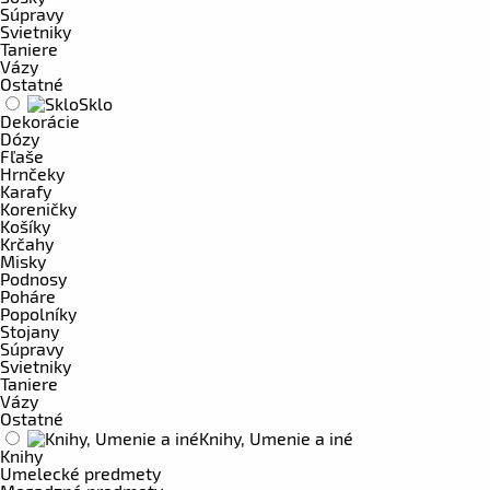
Súpravy
Svietniky
Taniere
Vázy
Ostatné
Sklo
Dekorácie
Dózy
Fľaše
Hrnčeky
Karafy
Koreničky
Košíky
Krčahy
Misky
Podnosy
Poháre
Popolníky
Stojany
Súpravy
Svietniky
Taniere
Vázy
Ostatné
Knihy, Umenie a iné
Knihy
Umelecké predmety