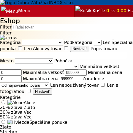
Menu
Košík:
0
ks
0.00
E
Eshop
Filter
Filter
Kategória
Podkategória
Len Špeciálna
ponuka
Len Akciový tovar
Popis tovaru
Mesto
Pobočka
Minimálna veľkosť
Maximálna veľkosť
Minimálna cena
Maximálna cena
Zoradenie
Len nepoužívaný tovar
Len s
fotografiou
Kategórie
Akcie
20% zľava Zlato
30% zľava Veci
50% zľava Veci
Špeciálna ponuka
Zlato
Striebro