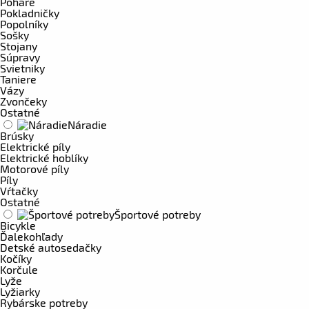
Poháre
Pokladničky
Popolníky
Sošky
Stojany
Súpravy
Svietniky
Taniere
Vázy
Zvončeky
Ostatné
Náradie
Brúsky
Elektrické píly
Elektrické hoblíky
Motorové píly
Píly
Vŕtačky
Ostatné
Športové potreby
Bicykle
Ďalekohľady
Detské autosedačky
Kočíky
Korčule
Lyže
Lyžiarky
Rybárske potreby