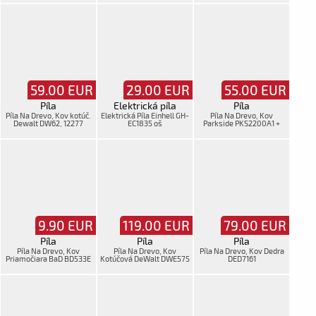
59.00
EUR
29.00
EUR
55.00
EUR
Píla
Elektrická píla
Píla
Píla Na Drevo, Kov kotúč.
Elektrická Píla Einhell GH-
Píla Na Drevo, Kov
Dewalt DW62, 12277
EC1835 oš
Parkside PKS2200A1 +
man.
9.90
EUR
119.00
EUR
79.00
EUR
Píla
Píla
Píla
Píla Na Drevo, Kov
Píla Na Drevo, Kov
Píla Na Drevo, Kov Dedra
Priamočiara BaD BD533E
Kotúčová DeWalt DWE575
DED7161
- QS+man+kufrík