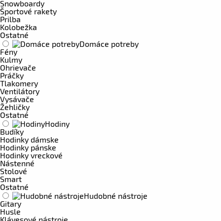
Snowboardy
Športové rakety
Prilba
Kolobežka
Ostatné
Domáce potreby
Fény
Kulmy
Ohrievače
Práčky
Tlakomery
Ventilátory
Vysávače
Žehličky
Ostatné
Hodiny
Budíky
Hodinky dámske
Hodinky pánske
Hodinky vreckové
Nástenné
Stolové
Smart
Ostatné
Hudobné nástroje
Gitary
Husle
Klávesové nástroje