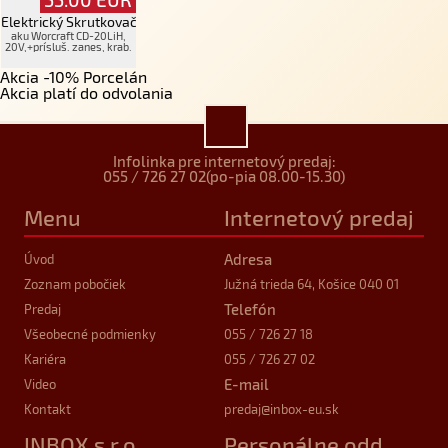
Elektrický Skrutkovač
aku Worcraft CD-20LiH,
20V,+prísluš. zanes, krab.
Akcia -10% Porcelán
Akcia platí do odvolania
Infolinka pre internetový predaj:
055 / 726 27 02
(po-pia 08.00-15.30)
Menu
Internetový predaj
Adresa
Úvod
Zoznam pobočiek
Južná trieda 64, Košice 040 01
Telefón
Predaj
Všeobecné podmienky
055 / 726 27 18
Kariéra
055 / 726 27 02
E-mail
Video
Kontakt
predaj
@inbox-eu.sk
INBOX s.r.o.
Personálne odd.