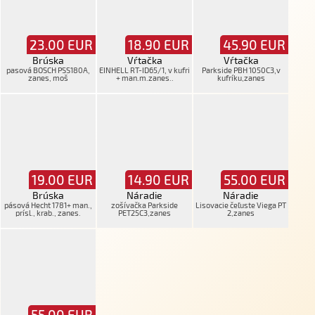
23.00
EUR
18.90
EUR
45.90
EUR
Brúska
Vŕtačka
Vŕtačka
pasová BOSCH PSS180A,
EINHELL RT-ID65/1, v kufri
Parkside PBH 1050C3,v
zanes, moš
+ man.m.zanes..
kufríku,zanes
19.00
EUR
14.90
EUR
55.00
EUR
Brúska
Náradie
Náradie
pásová Hecht 1781+ man.,
zošívačka Parkside
Lisovacie čeľuste Viega PT
prísl., krab., zanes.
PET25C3,zanes
2,zanes
55.00
EUR