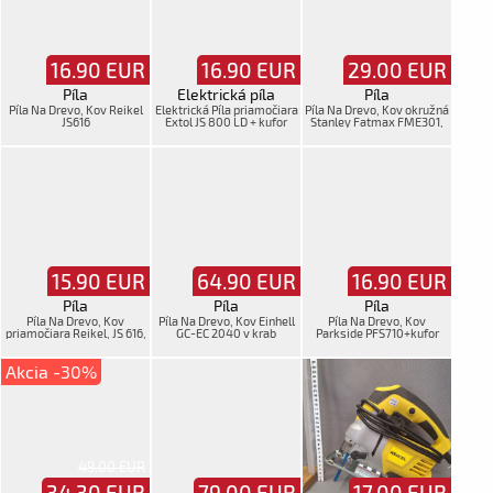
16.90
EUR
16.90
EUR
29.00
EUR
Píla
Elektrická píla
Píla
Píla Na Drevo, Kov Reikel
Elektrická Píla priamočiara
Píla Na Drevo, Kov okružná
JS616
Extol JS 800 LD + kufor
Stanley Fatmax FME301,
1650W, opr. drž.
15.90
EUR
64.90
EUR
16.90
EUR
Píla
Píla
Píla
Píla Na Drevo, Kov
Píla Na Drevo, Kov Einhell
Píla Na Drevo, Kov
priamočiara Reikel, JS 616,
GC-EC 2040 v krab
Parkside PFS710+kufor
oš
Akcia -30%
49.00 EUR
34.30
EUR
79.00
EUR
17.00
EUR