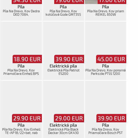
Píla
Píla
Píla
Píla Na Drevo, Kov Dedra
Píla Na Drevo, Kov
Píla Na Drevo, Kov priam
DED 7064,
kotúčová Güde GMT355
REIKEL 650W
bezBAT+krab+man
18.90
EUR
39.90
EUR
45.00
EUR
Píla
Elektrická píla
Píla
Píla Na Drevo, Kov
Elektrická Píla Patriot
Píla Na Drevo, Kov ponorná
Priamočiara Einhell BPS
ES200
Parkside PTSS 1200
800E+kufor
C2,mpošk
29.90
EUR
29.00
EUR
39.90
EUR
Píla
Elektrická píla
Píla
Píla Na Drevo, Kov Einhell
Elektrická Píla Black
Píla Na Drevo, Kov
TE-AP 18/22+bat, nab
Decker 30cm GK430
Priamočiara Bosch PST
650, v kufríku