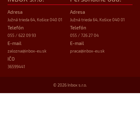
Adresa
Adresa
Južná trieda 64, Košice 040 01
Južná trieda 64, Košice 040 01
Telefón
Telefón
055 / 622 09 93
055 / 726 27 04
E-mail
E-mail
zalozna
@inbox-eu.sk
praca
@inbox-eu.sk
IČO
36599441
© 2026 Inbox s.r.o.