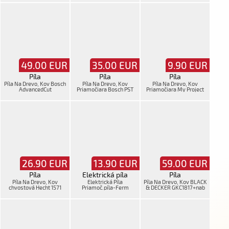
49.00
EUR
35.00
EUR
9.90
EUR
Píla
Píla
Píla
Píla Na Drevo, Kov Bosch
Píla Na Drevo, Kov
Píla Na Drevo, Kov
AdvancedCut
Priamočiara Bosch PST
Priamočiara My Project
50+man+kufor - chýba
650, v kufri
QD6632LR
lišta
26.90
EUR
13.90
EUR
59.00
EUR
Píla
Elektrická píla
Píla
Píla Na Drevo, Kov
Elektrická Píla
Píla Na Drevo, Kov BLACK
chvostová Hecht 1571
Priamoč.píla-Ferm
& DECKER GKC1817+nab
JSM1045