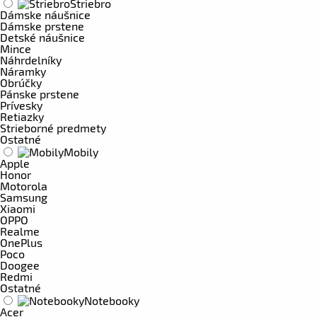
Striebro
Dámske náušnice
Dámske prstene
Detské náušnice
Mince
Náhrdelníky
Náramky
Obrúčky
Pánske prstene
Prívesky
Retiazky
Strieborné predmety
Ostatné
Mobily
Apple
Honor
Motorola
Samsung
Xiaomi
OPPO
Realme
OnePlus
Poco
Doogee
Redmi
Ostatné
Notebooky
Acer