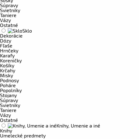
Sošky
Súpravy
Svietniky
Taniere
Vázy
Ostatné
Sklo
Dekorácie
Dózy
Fľaše
Hrnčeky
Karafy
Koreničky
Košíky
Krčahy
Misky
Podnosy
Poháre
Popolníky
Stojany
Súpravy
Svietniky
Taniere
Vázy
Ostatné
Knihy, Umenie a iné
Knihy
Umelecké predmety