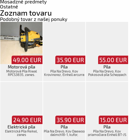
Mosadzné predmety
Ostatné
Zoznam tovaru
Podobný tovar z našej ponuky
49.00
EUR
35.90
EUR
55.00
EUR
Motorová píla
Píla
Píla
Motorová Píla Riwal
Píla Na Drevo, Kov
Píla Na Drevo, Kov
RPCS3835, zanes.
Krovinorez, Einhell arcurra
Pokosová píla Scheppach
18/55, oš, zanes.
HM 80L, zanes.
24.90
EUR
35.90
EUR
15.00
EUR
Elektrická píla
Píla
Píla
Elektrická Píla Reikel,
Píla Na Drevo, Kov Daewoo
Píla Na Drevo, Kov
zanes
dalmch18-1, kufor,
priamočiara Einhell BT-JS
nepoužívaný
650E