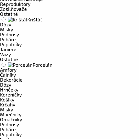
Reproduktory
Zosilňovače
Ostatné
Krištáľ
Dózy
Misky
Podnosy
Poháre
Popolníky
Taniere
Vázy
Ostatné
Porcelán
Amfory
Čajníky
Dekorácie
Dózy
Hrnčeky
Koreničky
Košíky
Krčahy
Misky
Mliečniky
Omáčniky
Podnosy
Poháre
Popolníky