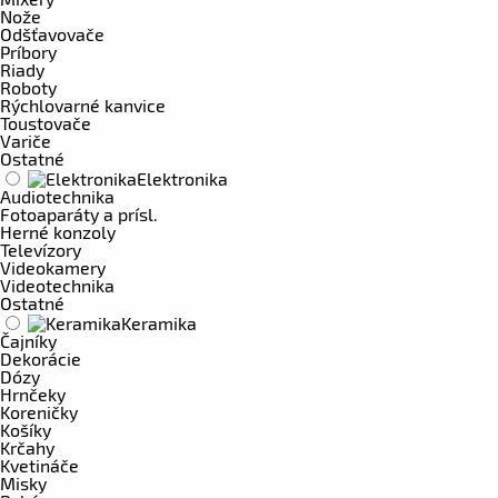
Nože
Odšťavovače
Príbory
Riady
Roboty
Rýchlovarné kanvice
Toustovače
Variče
Ostatné
Elektronika
Audiotechnika
Fotoaparáty a prísl.
Herné konzoly
Televízory
Videokamery
Videotechnika
Ostatné
Keramika
Čajníky
Dekorácie
Dózy
Hrnčeky
Koreničky
Košíky
Krčahy
Kvetináče
Misky