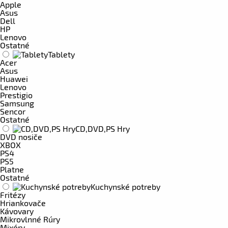
Apple
Asus
Dell
HP
Lenovo
Ostatné
Tablety
Acer
Asus
Huawei
Lenovo
Prestigio
Samsung
Sencor
Ostatné
CD,DVD,PS Hry
DVD nosiče
XBOX
PS4
PS5
Platne
Ostatné
Kuchynské potreby
Fritézy
Hriankovače
Kávovary
Mikrovlnné Rúry
Mixéry