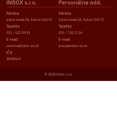
INBOX s.r.o.
Personálne odd.
Adresa
Adresa
Južná trieda 64, Košice 040 01
Južná trieda 64, Košice 040 01
Telefón
Telefón
055 / 622 09 93
055 / 726 27 04
E-mail
E-mail
zalozna
@inbox-eu.sk
praca
@inbox-eu.sk
IČO
36599441
© 2026 Inbox s.r.o.