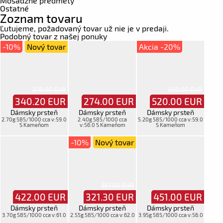
Mosadzné predmety
Ostatné
Zoznam tovaru
Ľutujeme, požadovaný tovar už nie je v predaji.
Podobný tovar z našej ponuky
-10%
Nový tovar
Akcia -20%
378.00 EUR
650.00 EUR
340.20
EUR
274.00
EUR
520.00
EUR
Dámsky prsteň
Dámsky prsteň
Dámsky prsteň
2.70g 585/1000 cca v:59.0
2.40g 585/1000 cca
5.20g 585/1000 cca v:59.0
S Kameňom
v:56.0 S Kameňom
S Kameňom
-10%
Nový tovar
357.00 EUR
422.00
EUR
321.30
EUR
451.00
EUR
Dámsky prsteň
Dámsky prsteň
Dámsky prsteň
3.70g 585/1000 cca v:61.0
2.55g 585/1000 cca v:62.0
3.95g 585/1000 cca v:56.0