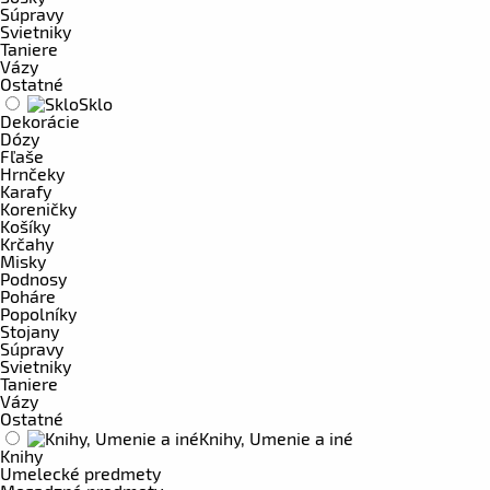
Súpravy
Svietniky
Taniere
Vázy
Ostatné
Sklo
Dekorácie
Dózy
Fľaše
Hrnčeky
Karafy
Koreničky
Košíky
Krčahy
Misky
Podnosy
Poháre
Popolníky
Stojany
Súpravy
Svietniky
Taniere
Vázy
Ostatné
Knihy, Umenie a iné
Knihy
Umelecké predmety