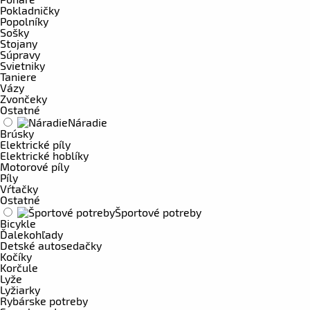
Pokladničky
Popolníky
Sošky
Stojany
Súpravy
Svietniky
Taniere
Vázy
Zvončeky
Ostatné
Náradie
Brúsky
Elektrické píly
Elektrické hoblíky
Motorové píly
Píly
Vŕtačky
Ostatné
Športové potreby
Bicykle
Ďalekohľady
Detské autosedačky
Kočíky
Korčule
Lyže
Lyžiarky
Rybárske potreby