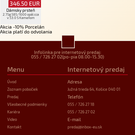
346.50
EUR
Dámsky prsteň
2.75g 585/1000 opál cca
v:53.0 S Kameňom
Akcia -10% Porcelán
Akcia platí do odvolania
Infolinka pre internetový predaj:
055 / 726 27 02
(po-pia 08.00-15.30)
Menu
Internetový predaj
Adresa
Úvod
Zoznam pobočiek
Južná trieda 64, Košice 040 01
Telefón
Predaj
Všeobecné podmienky
055 / 726 27 18
Kariéra
055 / 726 27 02
E-mail
Video
Kontakt
predaj
@inbox-eu.sk