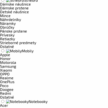
Striebro
Dámske náušnice
Dámske prstene
Detské náušnice
Mince
Náhrdelníky
Náramky
Obrúčky
Pánske prstene
Prívesky
Retiazky
Strieborné predmety
Ostatné
Mobily
Apple
Honor
Motorola
Samsung
Xiaomi
OPPO
Realme
OnePlus
Poco
Doogee
Redmi
Ostatné
Notebooky
Acer