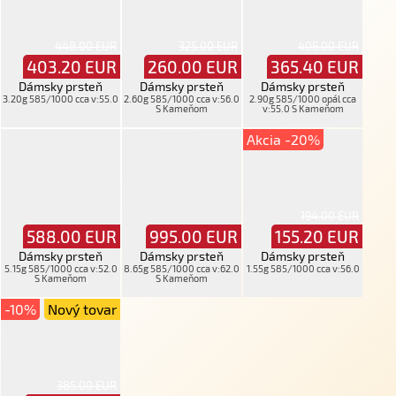
448.00 EUR
325.00 EUR
406.00 EUR
403.20
EUR
260.00
EUR
365.40
EUR
Dámsky prsteň
Dámsky prsteň
Dámsky prsteň
3.20g 585/1000 cca v:55.0
2.60g 585/1000 cca v:56.0
2.90g 585/1000 opál cca
S Kameňom
v:55.0 S Kameňom
Akcia -20%
194.00 EUR
588.00
EUR
995.00
EUR
155.20
EUR
Dámsky prsteň
Dámsky prsteň
Dámsky prsteň
5.15g 585/1000 cca v:52.0
8.65g 585/1000 cca v:62.0
1.55g 585/1000 cca v:56.0
S Kameňom
S Kameňom
-10%
Nový tovar
385.00 EUR