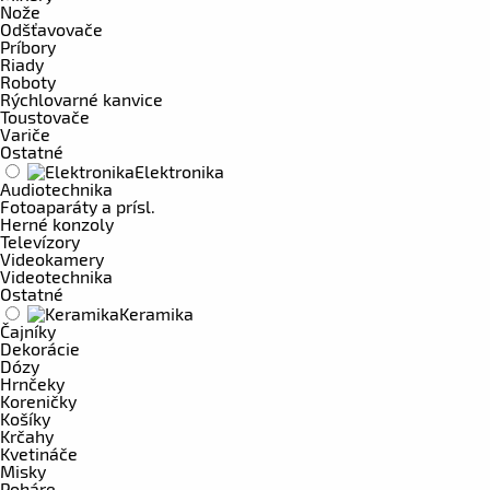
Nože
Odšťavovače
Príbory
Riady
Roboty
Rýchlovarné kanvice
Toustovače
Variče
Ostatné
Elektronika
Audiotechnika
Fotoaparáty a prísl.
Herné konzoly
Televízory
Videokamery
Videotechnika
Ostatné
Keramika
Čajníky
Dekorácie
Dózy
Hrnčeky
Koreničky
Košíky
Krčahy
Kvetináče
Misky
Poháre