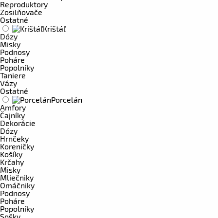
Reproduktory
Zosilňovače
Ostatné
Krištáľ
Dózy
Misky
Podnosy
Poháre
Popolníky
Taniere
Vázy
Ostatné
Porcelán
Amfory
Čajníky
Dekorácie
Dózy
Hrnčeky
Koreničky
Košíky
Krčahy
Misky
Mliečniky
Omáčniky
Podnosy
Poháre
Popolníky
Sošky