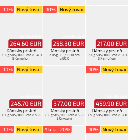
čAu, cca 53 S Kameňom
-10%
Nový tovar
-10%
Nový tovar
294.00 EUR
287.00 EUR
264.60
EUR
258.30
EUR
217.00
EUR
Dámsky prsteň
Dámsky prsteň
Dámsky prsteň
2.10g 585/1000 cca v:54.0
2.05g 585/1000 cca
1.90g 585/1000 cca v:51.0
S Kameňom
v:60.0
S Kameňom
-10%
Nový tovar
-10%
Nový tovar
273.00 EUR
511.00 EUR
245.70
EUR
377.00
EUR
459.90
EUR
Dámsky prsteň
Dámsky prsteň
Dámsky prsteň
1.95g 585/1000 cca v:63.0
3.30g 585/1000 cca v:55.0
3.65g 585/1000 cca v:57.0
S Onyxom
-10%
Nový tovar
Akcia -20%
-10%
Nový tovar