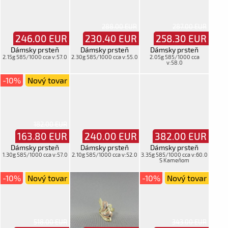
288.00 EUR
287.00 EUR
246.00
EUR
230.40
EUR
258.30
EUR
Dámsky prsteň
Dámsky prsteň
Dámsky prsteň
2.15g 585/1000 cca v:57.0
2.30g 585/1000 cca v:55.0
2.05g 585/1000 cca
v:58.0
-10%
Nový tovar
182.00 EUR
163.80
EUR
240.00
EUR
382.00
EUR
Dámsky prsteň
Dámsky prsteň
Dámsky prsteň
1.30g 585/1000 cca v:57.0
2.10g 585/1000 cca v:52.0
3.35g 585/1000 cca v:60.0
S Kameňom
-10%
Nový tovar
-10%
Nový tovar
518.00 EUR
343.00 EUR