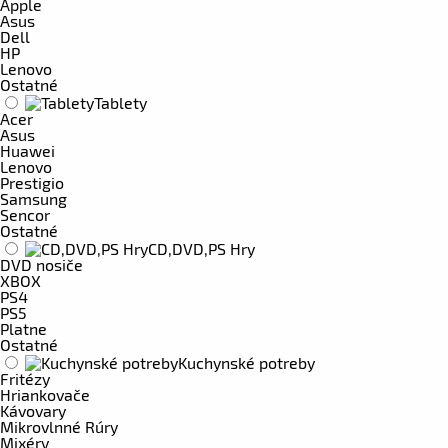
Apple
Asus
Dell
HP
Lenovo
Ostatné
Tablety
Acer
Asus
Huawei
Lenovo
Prestigio
Samsung
Sencor
Ostatné
CD,DVD,PS Hry
DVD nosiče
XBOX
PS4
PS5
Platne
Ostatné
Kuchynské potreby
Fritézy
Hriankovače
Kávovary
Mikrovlnné Rúry
Mixéry