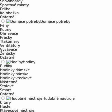
Snowboardy
Športové rakety
Prilba
Kolobežka
Ostatné
Domáce potreby
Fény
Kulmy
Ohrievače
Práčky
Tlakomery
Ventilátory
Vysávače
Žehličky
Ostatné
Hodiny
Budíky
Hodinky dámske
Hodinky pánske
Hodinky vreckové
Nástenné
Stolové
Smart
Ostatné
Hudobné nástroje
Gitary
Husle
Klávesové nástroje