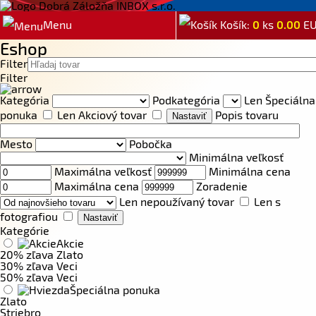
Menu
Košík:
0
ks
0.00
E
Eshop
Filter
Filter
Kategória
Podkategória
Len Špeciálna
ponuka
Len Akciový tovar
Popis tovaru
Mesto
Pobočka
Minimálna veľkosť
Maximálna veľkosť
Minimálna cena
Maximálna cena
Zoradenie
Len nepoužívaný tovar
Len s
fotografiou
Kategórie
Akcie
20% zľava Zlato
30% zľava Veci
50% zľava Veci
Špeciálna ponuka
Zlato
Striebro