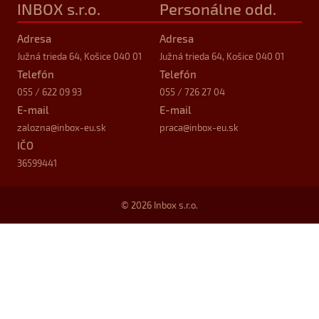
INBOX s.r.o.
Personálne odd.
Adresa
Adresa
Južná trieda 64, Košice 040 01
Južná trieda 64, Košice 040 01
Telefón
Telefón
055 / 622 09 93
055 / 726 27 04
E-mail
E-mail
zalozna
@inbox-eu.sk
praca
@inbox-eu.sk
IČO
36599441
© 2026 Inbox s.r.o.