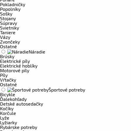
Pokladničky
Popolníky
Sošky
Stojany
Súpravy
Svietniky
Taniere
Vázy
Zvončeky
Ostatné
Náradie
Brúsky
Elektrické píly
Elektrické hoblíky
Motorové píly
Píly
Vŕtačky
Ostatné
Športové potreby
Bicykle
Ďalekohľady
Detské autosedačky
Kočíky
Korčule
Lyže
Lyžiarky
Rybárske potreby