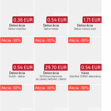
0.40 EUR
0.60 EUR
1.90 EUR
0.36
EUR
0.54
EUR
1.71
EUR
Dekorácia
Dekorácia
Dekorácia
Dekor stolička
Dekor holub
Dekor ružový slon
Akcia -10%
Akcia -10%
Akcia -10%
0.60 EUR
33.00 EUR
0.60 EUR
0.54
EUR
29.70
EUR
0.54
EUR
Dekorácia
Dekorácia
Váza
Košík - dekor
SH Pirken Hammer
Vázička 'CHINA' dekorácia
oš,zanes,nefunkč./dekor
Akcia -10%
Akcia -10%
Akcia -10%
0.60 EUR
1.20 EUR
1.20 EUR