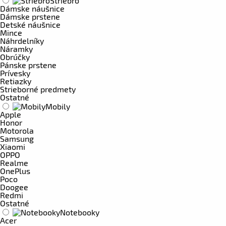
Striebro
Dámske náušnice
Dámske prstene
Detské náušnice
Mince
Náhrdelníky
Náramky
Obrúčky
Pánske prstene
Prívesky
Retiazky
Strieborné predmety
Ostatné
Mobily
Apple
Honor
Motorola
Samsung
Xiaomi
OPPO
Realme
OnePlus
Poco
Doogee
Redmi
Ostatné
Notebooky
Acer