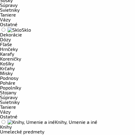
Sošky
Súpravy
Svietniky
Taniere
Vázy
Ostatné
Sklo
Dekorácie
Dózy
Fľaše
Hrnčeky
Karafy
Koreničky
Košíky
Krčahy
Misky
Podnosy
Poháre
Popolníky
Stojany
Súpravy
Svietniky
Taniere
Vázy
Ostatné
Knihy, Umenie a iné
Knihy
Umelecké predmety