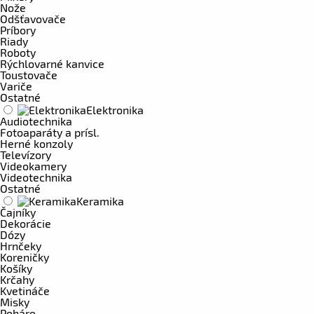
Nože
Odšťavovače
Príbory
Riady
Roboty
Rýchlovarné kanvice
Toustovače
Variče
Ostatné
Elektronika
Audiotechnika
Fotoaparáty a prísl.
Herné konzoly
Televízory
Videokamery
Videotechnika
Ostatné
Keramika
Čajníky
Dekorácie
Dózy
Hrnčeky
Koreničky
Košíky
Krčahy
Kvetináče
Misky
Poháre