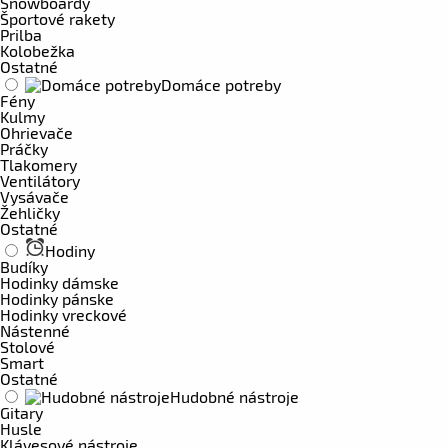
Snowboardy
Športové rakety
Prilba
Kolobežka
Ostatné
Domáce potreby
Fény
Kulmy
Ohrievače
Práčky
Tlakomery
Ventilátory
Vysávače
Žehličky
Ostatné
Hodiny
Budíky
Hodinky dámske
Hodinky pánske
Hodinky vreckové
Nástenné
Stolové
Smart
Ostatné
Hudobné nástroje
Gitary
Husle
Klávesové nástroje