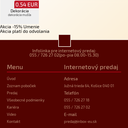
0.54
EUR
Dekorácia
dekorácia mušľa
Akcia -15% Umenie
Akcia platí do odvolania
Infolinka pre internetový predaj:
055 / 726 27 02
(po-pia 08.00-15.30)
Menu
Internetový predaj
Adresa
Úvod
Zoznam pobočiek
Južná trieda 64, Košice 040 01
Telefón
Predaj
Všeobecné podmienky
055 / 726 27 18
Kariéra
055 / 726 27 02
E-mail
Video
Kontakt
predaj
@inbox-eu.sk