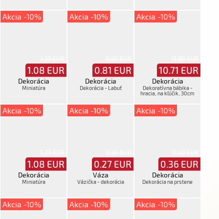
Akcia -10%
Akcia -10%
Akcia -10%
1.20 EUR
0.90 EUR
11.90 EUR
1.08
EUR
0.81
EUR
10.71
EUR
Dekorácia
Dekorácia
Dekorácia
Miniatúra
Dekorácia - Labuť
Dekoratívna bábika -
hracia, na kľúčik, 30cm
Akcia -10%
Akcia -10%
Akcia -10%
1.20 EUR
0.30 EUR
0.40 EUR
1.08
EUR
0.27
EUR
0.36
EUR
Dekorácia
Váza
Dekorácia
Miniatúra
Vázička - dekorácia
Dekorácia na prstene
Akcia -10%
Akcia -10%
Akcia -10%