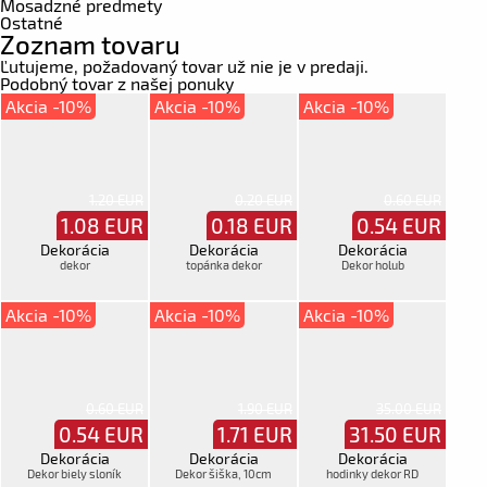
Mosadzné predmety
Ostatné
Zoznam tovaru
Ľutujeme, požadovaný tovar už nie je v predaji.
Podobný tovar z našej ponuky
Akcia -10%
Akcia -10%
Akcia -10%
1.20 EUR
0.20 EUR
0.60 EUR
1.08
EUR
0.18
EUR
0.54
EUR
Dekorácia
Dekorácia
Dekorácia
dekor
topánka dekor
Dekor holub
Akcia -10%
Akcia -10%
Akcia -10%
0.60 EUR
1.90 EUR
35.00 EUR
0.54
EUR
1.71
EUR
31.50
EUR
Dekorácia
Dekorácia
Dekorácia
Dekor biely sloník
Dekor šiška, 10cm
hodinky dekor RD