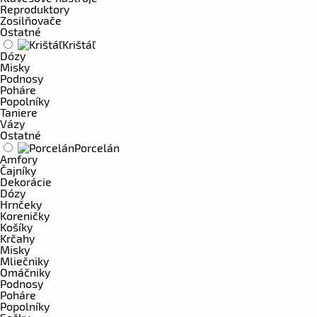
Reproduktory
Zosilňovače
Ostatné
Krištáľ
Dózy
Misky
Podnosy
Poháre
Popolníky
Taniere
Vázy
Ostatné
Porcelán
Amfory
Čajníky
Dekorácie
Dózy
Hrnčeky
Koreničky
Košíky
Krčahy
Misky
Mliečniky
Omáčniky
Podnosy
Poháre
Popolníky