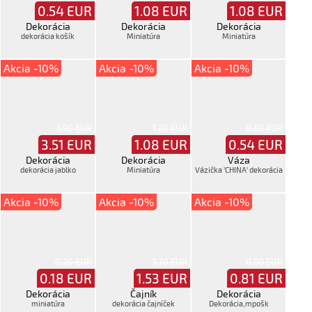
0.54
EUR
1.08
EUR
1.08
EUR
Dekorácia
Dekorácia
Dekorácia
dekorácia košík
Miniatúra
Miniatúra
Akcia -10%
Akcia -10%
Akcia -10%
3.90 EUR
1.20 EUR
0.60 EUR
3.51
EUR
1.08
EUR
0.54
EUR
Dekorácia
Dekorácia
Váza
dekorácia jablko
Miniatúra
Vázička 'CHINA' dekorácia
Akcia -10%
Akcia -10%
Akcia -10%
0.20 EUR
1.70 EUR
0.90 EUR
0.18
EUR
1.53
EUR
0.81
EUR
Dekorácia
Čajník
Dekorácia
miniatúra
dekorácia čajníček
Dekorácia,mpošk