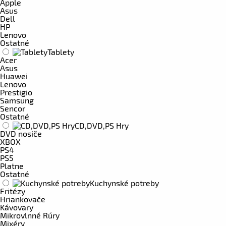
Apple
Asus
Dell
HP
Lenovo
Ostatné
Tablety
Acer
Asus
Huawei
Lenovo
Prestigio
Samsung
Sencor
Ostatné
CD,DVD,PS Hry
DVD nosiče
XBOX
PS4
PS5
Platne
Ostatné
Kuchynské potreby
Fritézy
Hriankovače
Kávovary
Mikrovlnné Rúry
Mixéry