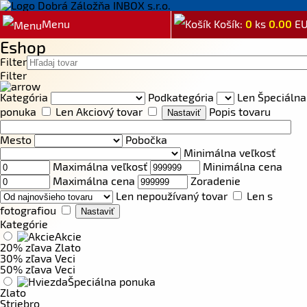
Menu
Košík:
0
ks
0.00
E
Eshop
Filter
Filter
Kategória
Podkategória
Len Špeciálna
ponuka
Len Akciový tovar
Popis tovaru
Mesto
Pobočka
Minimálna veľkosť
Maximálna veľkosť
Minimálna cena
Maximálna cena
Zoradenie
Len nepoužívaný tovar
Len s
fotografiou
Kategórie
Akcie
20% zľava Zlato
30% zľava Veci
50% zľava Veci
Špeciálna ponuka
Zlato
Striebro