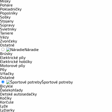
Misky
Poháre
Pokladničky
Popolníky
Sošky
Stojany
Súpravy
Svietniky
Taniere
Vázy
Zvončeky
Ostatné
Náradie
Brúsky
Elektrické píly
Elektrické hoblíky
Motorové píly
Píly
Vŕtačky
Ostatné
Športové potreby
Bicykle
Ďalekohľady
Detské autosedačky
Kočíky
Korčule
Lyže
Lyžiarky