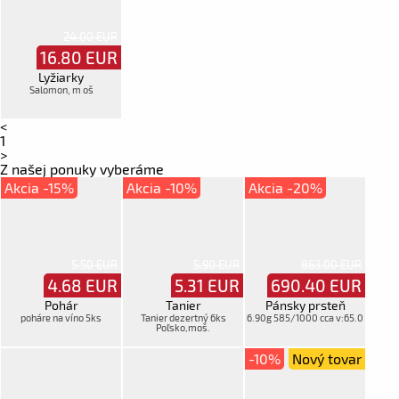
24.00 EUR
16.80
EUR
Lyžiarky
Salomon, m oš
<
1
>
Z našej ponuky vyberáme
Akcia -15%
Akcia -10%
Akcia -20%
5.50 EUR
5.90 EUR
863.00 EUR
4.68
EUR
5.31
EUR
690.40
EUR
Pohár
Tanier
Pánsky prsteň
poháre na víno 5ks
Tanier dezertný 6ks
6.90g 585/1000 cca v:65.0
Poľsko,moš.
-10%
Nový tovar