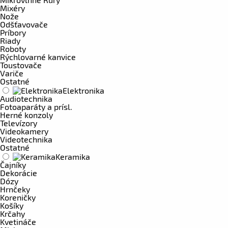
Mixéry
Nože
Odšťavovače
Príbory
Riady
Roboty
Rýchlovarné kanvice
Toustovače
Variče
Ostatné
Elektronika
Audiotechnika
Fotoaparáty a prísl.
Herné konzoly
Televízory
Videokamery
Videotechnika
Ostatné
Keramika
Čajníky
Dekorácie
Dózy
Hrnčeky
Koreničky
Košíky
Krčahy
Kvetináče