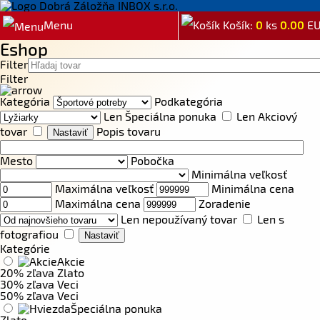
Menu
Košík:
0
ks
0.00
E
Eshop
Filter
Filter
Kategória
Podkategória
Len Špeciálna ponuka
Len Akciový
tovar
Popis tovaru
Mesto
Pobočka
Minimálna veľkosť
Maximálna veľkosť
Minimálna cena
Maximálna cena
Zoradenie
Len nepoužívaný tovar
Len s
fotografiou
Kategórie
Akcie
20% zľava Zlato
30% zľava Veci
50% zľava Veci
Špeciálna ponuka
Zlato