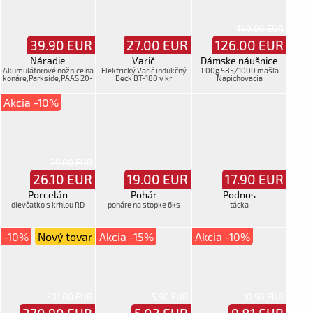
140.00 EUR
39.90
EUR
27.00
EUR
126.00
EUR
Náradie
Varič
Dámske náušnice
Akumulátorové nožnice na
Elektrický Varič indukčný
1.00g 585/1000 mašľa
konáre,Parkside,PAAS 20-
Beck BT-180 v kr
Napichovacia
Li B1,moš.
Akcia -10%
29.00 EUR
26.10
EUR
19.00
EUR
17.90
EUR
Porcelán
Pohár
Podnos
dievčatko s krhlou RD
poháre na stopke 6ks
tácka
-10%
Nový tovar
Akcia -15%
Akcia -10%
301.00 EUR
5.90 EUR
10.90 EUR