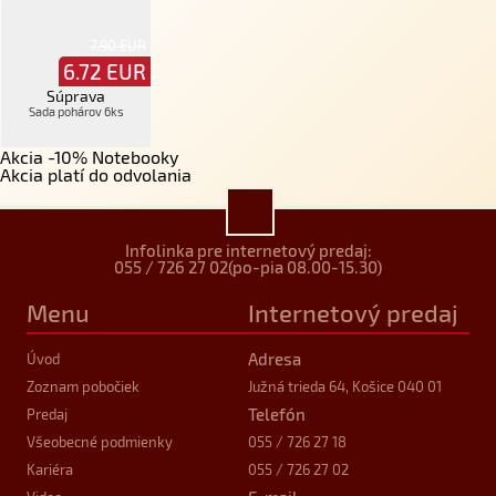
7.90 EUR
6.72
EUR
Súprava
Sada pohárov 6ks
Akcia -10% Notebooky
Akcia platí do odvolania
Infolinka pre internetový predaj:
055 / 726 27 02
(po-pia 08.00-15.30)
Menu
Internetový predaj
Adresa
Úvod
Zoznam pobočiek
Južná trieda 64, Košice 040 01
Telefón
Predaj
Všeobecné podmienky
055 / 726 27 18
Kariéra
055 / 726 27 02