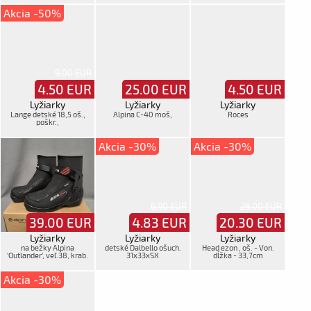
Akcia -50%
9.00 EUR
4.50
EUR
25.00
EUR
4.50
EUR
Lyžiarky
Lyžiarky
Lyžiarky
Lange detské 18,5 oš.,
Alpina C-40 moš,
Roces
poškr.,
Akcia -30%
Akcia -30%
6.90 EUR
29.00 EUR
39.00
EUR
4.83
EUR
20.30
EUR
Lyžiarky
Lyžiarky
Lyžiarky
na bežky Alpina
detské Dalbello ošuch.
Head ezon , oš. - Von.
'Outlander', veľ.38, krab.
31x33xSX
dĺžka - 33,7cm
Akcia -30%