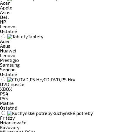
Acer
Apple
Asus
Dell
HP
Lenovo
Ostatné
Tablety
Acer
Asus
Huawei
Lenovo
Prestigio
Samsung
Sencor
Ostatné
CD,DVD,PS Hry
DVD nosiče
XBOX
PS4
PS5
Platne
Ostatné
Kuchynské potreby
Fritézy
Hriankovače
Kávovary
Mikrovlnné Rúry