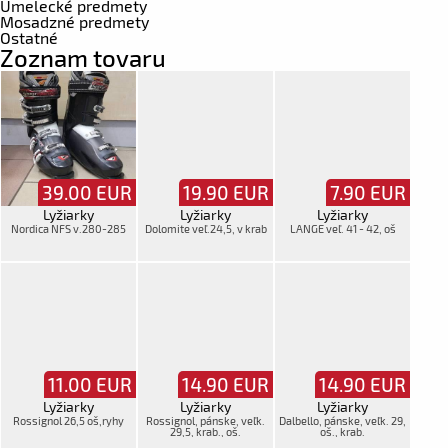
Umelecké predmety
Mosadzné predmety
Ostatné
Zoznam tovaru
39.00
EUR
19.90
EUR
7.90
EUR
Lyžiarky
Lyžiarky
Lyžiarky
Nordica NFS v.280-285
Dolomite veľ.24,5, v krab
LANGE veľ. 41 - 42, oš
11.00
EUR
14.90
EUR
14.90
EUR
Lyžiarky
Lyžiarky
Lyžiarky
Rossignol 26,5 oš,ryhy
Rossignol, pánske, veľk.
Dalbello, pánske, veľk. 29,
29,5, krab., oš.
oš., krab.