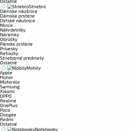
Ostatné
Striebro
Dámske náušnice
Dámske prstene
Detské náušnice
Mince
Náhrdelníky
Náramky
Obrúčky
Pánske prstene
Prívesky
Retiazky
Strieborné predmety
Ostatné
Mobily
Apple
Honor
Motorola
Samsung
Xiaomi
OPPO
Realme
OnePlus
Poco
Doogee
Redmi
Ostatné
Notebooky