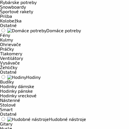
Rybárske potreby
Snowboardy
Športové rakety
Prilba
Kolobežka
Ostatné
Domáce potreby
Fény
Kulmy
Ohrievače
Práčky
Tlakomery
Ventilátory
Vysávače
Žehličky
Ostatné
Hodiny
Budíky
Hodinky dámske
Hodinky pánske
Hodinky vreckové
Nástenné
Stolové
Smart
Ostatné
Hudobné nástroje
Gitary
Husle