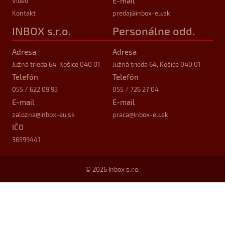
E-mail
Video
Kontakt
predaj
@inbox-eu.sk
INBOX s.r.o.
Personálne odd.
Adresa
Adresa
Južná trieda 64, Košice 040 01
Južná trieda 64, Košice 040 01
Telefón
Telefón
055 / 622 09 93
055 / 726 27 04
E-mail
E-mail
zalozna
@inbox-eu.sk
praca
@inbox-eu.sk
IČO
36599441
© 2026 Inbox s.r.o.