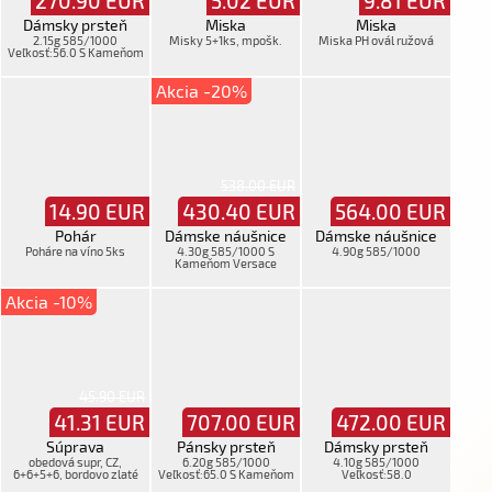
270.90
EUR
5.02
EUR
9.81
EUR
Dámsky prsteň
Miska
Miska
2.15g 585/1000
Misky 5+1ks, mpošk.
Miska PH ovál ružová
Veľkosť:56.0 S Kameňom
Akcia -20%
538.00 EUR
14.90
EUR
430.40
EUR
564.00
EUR
Pohár
Dámske náušnice
Dámske náušnice
Poháre na víno 5ks
4.30g 585/1000 S
4.90g 585/1000
Kameňom Versace
Akcia -10%
45.90 EUR
41.31
EUR
707.00
EUR
472.00
EUR
Súprava
Pánsky prsteň
Dámsky prsteň
obedová supr, CZ,
6.20g 585/1000
4.10g 585/1000
6+6+5+6, bordovo zlaté
Veľkosť:65.0 S Kameňom
Veľkosť:58.0