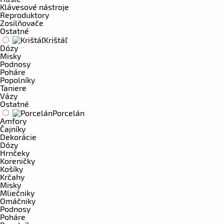
Klávesové nástroje
Reproduktory
Zosilňovače
Ostatné
Krištáľ
Dózy
Misky
Podnosy
Poháre
Popolníky
Taniere
Vázy
Ostatné
Porcelán
Amfory
Čajníky
Dekorácie
Dózy
Hrnčeky
Koreničky
Košíky
Krčahy
Misky
Mliečniky
Omáčniky
Podnosy
Poháre