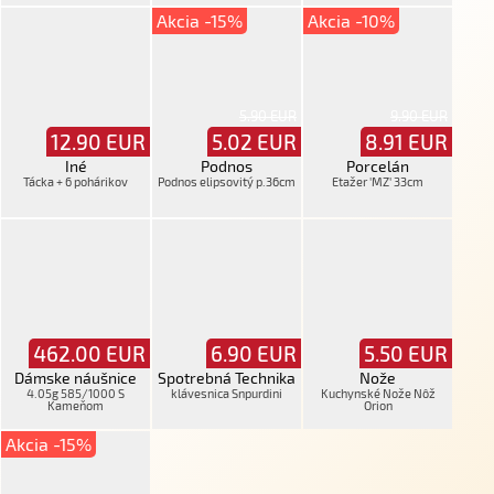
Akcia -15%
Akcia -10%
5.90 EUR
9.90 EUR
12.90
EUR
5.02
EUR
8.91
EUR
Iné
Podnos
Porcelán
Tácka + 6 pohárikov
Podnos elipsovitý p.36cm
Etažer 'MZ' 33cm
462.00
EUR
6.90
EUR
5.50
EUR
Dámske náušnice
Spotrebná Technika
Nože
4.05g 585/1000 S
klávesnica Snpurdini
Kuchynské Nože Nôž
Kameňom
Orion
Akcia -15%