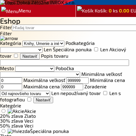
Menu
Košík:
0
ks
0.00
E
Eshop
Filter
Filter
Kategória
Podkategória
Len Špeciálna ponuka
Len Akciový
tovar
Popis tovaru
Mesto
Pobočka
Minimálna veľkosť
Maximálna veľkosť
Minimálna cena
Maximálna cena
Zoradenie
Len nepoužívaný tovar
Len s
fotografiou
Kategórie
Akcie
20% zľava Zlato
30% zľava Veci
50% zľava Veci
Špeciálna ponuka
Zlato