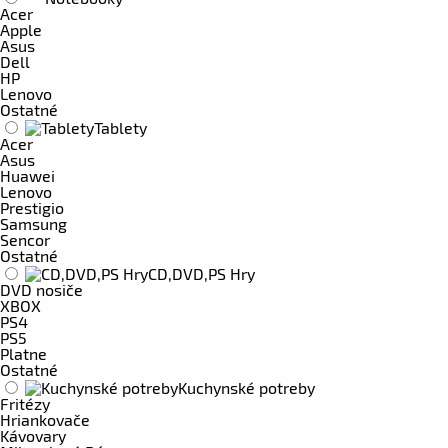
Acer
Apple
Asus
Dell
HP
Lenovo
Ostatné
Tablety
Acer
Asus
Huawei
Lenovo
Prestigio
Samsung
Sencor
Ostatné
CD,DVD,PS Hry
DVD nosiče
XBOX
PS4
PS5
Platne
Ostatné
Kuchynské potreby
Fritézy
Hriankovače
Kávovary