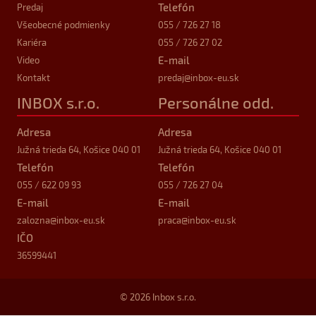
Telefón
Predaj
Všeobecné podmienky
055 / 726 27 18
Kariéra
055 / 726 27 02
E-mail
Video
Kontakt
predaj
@inbox-eu.sk
INBOX s.r.o.
Personálne odd.
Adresa
Adresa
Južná trieda 64, Košice 040 01
Južná trieda 64, Košice 040 01
Telefón
Telefón
055 / 622 09 93
055 / 726 27 04
E-mail
E-mail
zalozna
@inbox-eu.sk
praca
@inbox-eu.sk
IČO
36599441
© 2026 Inbox s.r.o.