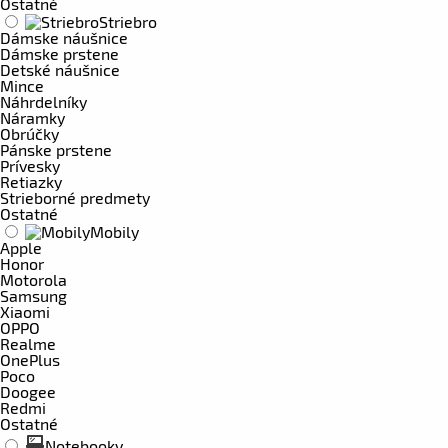
Ostatné
Striebro
Dámske náušnice
Dámske prstene
Detské náušnice
Mince
Náhrdelníky
Náramky
Obrúčky
Pánske prstene
Prívesky
Retiazky
Strieborné predmety
Ostatné
Mobily
Apple
Honor
Motorola
Samsung
Xiaomi
OPPO
Realme
OnePlus
Poco
Doogee
Redmi
Ostatné
Notebooky