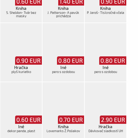
0.60
EUR
1.40
EUR
0.90
EUR
Kniha
Kniha
Kniha
S. Sheldon- Tvár bez
J. Patterson- A pavúk
P. Jaroš- Tisícročná včela
masky
prichádza
0.90
EUR
0.80
EUR
0.80
EUR
Hračka
Iné
Iné
plyš kuriatko
pero s ozdobou
pero s ozdobou
0.60
EUR
0.70
EUR
2.90
EUR
Iné
Kniha
Hračka
dekor panda, plast
Lovemarks Ž.Poliakov
Dávkovač sladkostí UH