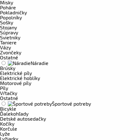
Misky
Poháre
Pokladničky
Popolníky
Sošky
Stojany
Súpravy
Svietniky
Taniere
Vázy
Zvončeky
Ostatné
Náradie
Brúsky
Elektrické píly
Elektrické hoblíky
Motorové píly
Píly
Vŕtačky
Ostatné
Športové potreby
Bicykle
Ďalekohľady
Detské autosedačky
Kočíky
Korčule
Lyže
Lyžiarky