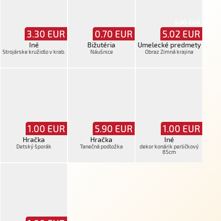
5.90 EUR
3.30
EUR
0.70
EUR
5.02
EUR
Iné
Bižutéria
Umelecké predmety
Strojárske kružidlo v krab.
Náušnice
Obraz Zimná krajina
1.00
EUR
5.90
EUR
1.00
EUR
Hračka
Hračka
Iné
Detský šporák
Tanečná podložka
dekor konárik perličkový
85cm