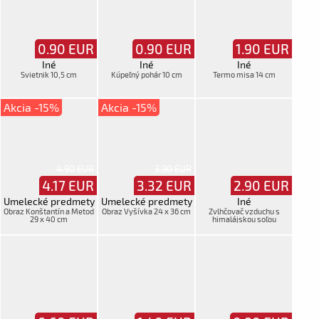
0.90
EUR
0.90
EUR
1.90
EUR
Iné
Iné
Iné
Svietnik 10,5 cm
Kúpeľný pohár 10 cm
Termo misa 14 cm
Akcia -15%
Akcia -15%
4.90 EUR
3.90 EUR
4.17
EUR
3.32
EUR
2.90
EUR
Umelecké predmety
Umelecké predmety
Iné
Obraz Konštantín a Metod
Obraz Vyšívka 24 x 36 cm
Zvlhčovač vzduchu s
29 x 40 cm
himalájskou soľou
DELUXA