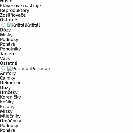
Husle
Klávesové nástroje
Reproduktory
Zosilňovače
Ostatné
Krištáľ
Dózy
Misky
Podnosy
Poháre
Popolníky
Taniere
Vázy
Ostatné
Porcelán
Amfory
Čajníky
Dekorácie
Dózy
Hrnčeky
Koreničky
Košíky
Krčahy
Misky
Mliečniky
Omáčniky
Podnosy
Poháre