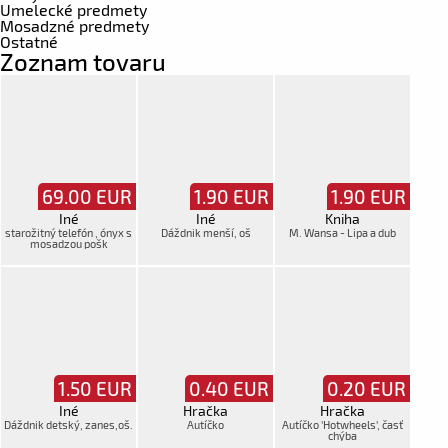
Umelecké predmety
Mosadzné predmety
Ostatné
Zoznam tovaru
69.00
EUR
1.90
EUR
1.90
EUR
Iné
Iné
Kniha
starožitný telefón , ónyx s
Dáždnik menší, oš
M. Wansa - Lipa a dub
mosadzou pošk
1.50
EUR
0.40
EUR
0.20
EUR
Iné
Hračka
Hračka
Dáždnik detský, zanes,oš.
Autíčko
Autíčko 'Hotwheels', časť
chýba