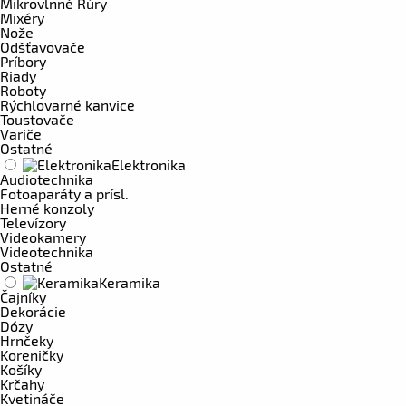
Mikrovlnné Rúry
Mixéry
Nože
Odšťavovače
Príbory
Riady
Roboty
Rýchlovarné kanvice
Toustovače
Variče
Ostatné
Elektronika
Audiotechnika
Fotoaparáty a prísl.
Herné konzoly
Televízory
Videokamery
Videotechnika
Ostatné
Keramika
Čajníky
Dekorácie
Dózy
Hrnčeky
Koreničky
Košíky
Krčahy
Kvetináče