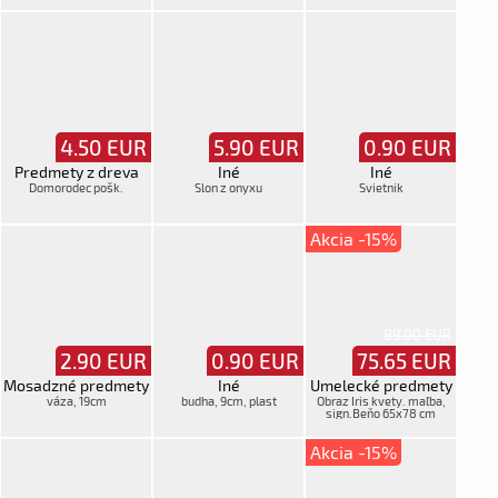
4.50
EUR
5.90
EUR
0.90
EUR
Predmety z dreva
Iné
Iné
Domorodec pošk.
Slon z onyxu
Svietnik
Akcia -15%
89.00 EUR
2.90
EUR
0.90
EUR
75.65
EUR
Mosadzné predmety
Iné
Umelecké predmety
váza, 19cm
budha, 9cm, plast
Obraz Iris kvety. maľba,
sign.Beňo 65x78 cm
Akcia -15%