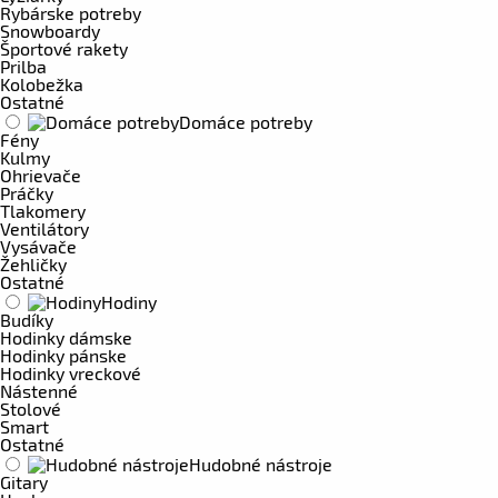
Rybárske potreby
Snowboardy
Športové rakety
Prilba
Kolobežka
Ostatné
Domáce potreby
Fény
Kulmy
Ohrievače
Práčky
Tlakomery
Ventilátory
Vysávače
Žehličky
Ostatné
Hodiny
Budíky
Hodinky dámske
Hodinky pánske
Hodinky vreckové
Nástenné
Stolové
Smart
Ostatné
Hudobné nástroje
Gitary