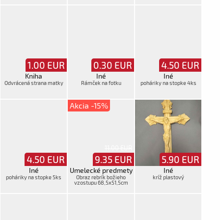
1.00
EUR
0.30
EUR
4.50
EUR
Kniha
Iné
Iné
Odvrácená strana matky
Rámček na fotku
poháriky na stopke 4ks
Akcia -15%
11.00 EUR
4.50
EUR
9.35
EUR
5.90
EUR
Iné
Umelecké predmety
Iné
poháriky na stopke 5ks
Obraz rebrík božieho
kríž plastový
vzostupu 68,5x51,5cm
fotoreprodukcia