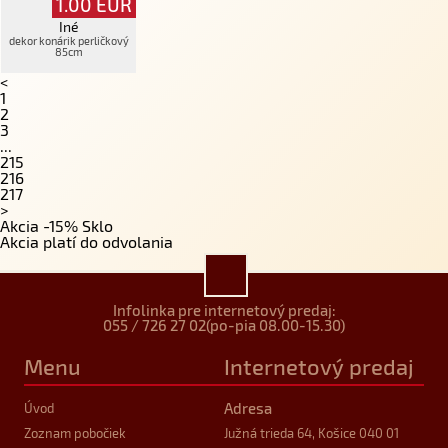
1.00
EUR
Iné
dekor konárik perličkový
85cm
<
1
2
3
...
215
216
217
>
Akcia -15% Sklo
Akcia platí do odvolania
Infolinka pre internetový predaj:
055 / 726 27 02
(po-pia 08.00-15.30)
Menu
Internetový predaj
Adresa
Úvod
Zoznam pobočiek
Južná trieda 64, Košice 040 01