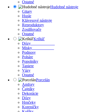
Ostatné
Hudobné nástroje
Gitary
Husle
Klávesové nástroje
Reproduktory
Zosilňovače
Ostatné
Krištáľ
Dózy
Misky
Podnosy
Poháre
Popolníky
Taniere
Vázy
Ostatné
Porcelán
Amfory
Čajníky
Dekorácie
Dózy
Hrnčeky
Koreničky
Košíky