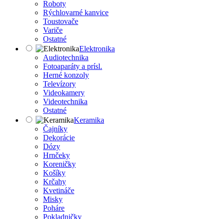
Roboty
Rýchlovarné kanvice
Toustovače
Variče
Ostatné
Elektronika
Audiotechnika
Fotoaparáty a prísl.
Herné konzoly
Televízory
Videokamery
Videotechnika
Ostatné
Keramika
Čajníky
Dekorácie
Dózy
Hrnčeky
Koreničky
Košíky
Krčahy
Kvetináče
Misky
Poháre
Pokladničky