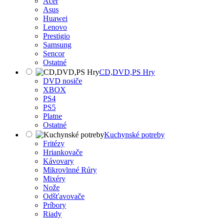
Acer
Asus
Huawei
Lenovo
Prestigio
Samsung
Sencor
Ostatné
CD,DVD,PS Hry
DVD nosiče
XBOX
PS4
PS5
Platne
Ostatné
Kuchynské potreby
Fritézy
Hriankovače
Kávovary
Mikrovlnné Rúry
Mixéry
Nože
Odšťavovače
Príbory
Riady