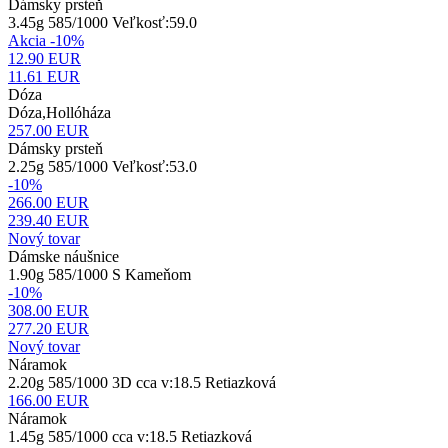
Dámsky prsteň
3.45g 585/1000 Veľkosť:59.0
Akcia -10%
12.90 EUR
11.61
EUR
Dóza
Dóza,Hollóháza
257.00
EUR
Dámsky prsteň
2.25g 585/1000 Veľkosť:53.0
-10%
266.00 EUR
239.40
EUR
Nový tovar
Dámske náušnice
1.90g 585/1000 S Kameňom
-10%
308.00 EUR
277.20
EUR
Nový tovar
Náramok
2.20g 585/1000 3D cca v:18.5 Retiazková
166.00
EUR
Náramok
1.45g 585/1000 cca v:18.5 Retiazková