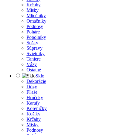
Krčahy
Misky
Mliečniky
Omáčniky
Podnosy
Poháre
Popolníky
Sošky
Súpravy
Svietniky
Taniere
Vázy
Ostatné
Sklo
Dekorácie
Dózy
Fľaše
Hrnčeky
Karafy
Koreničky
Košíky
Krčahy
Misky
Podnosy