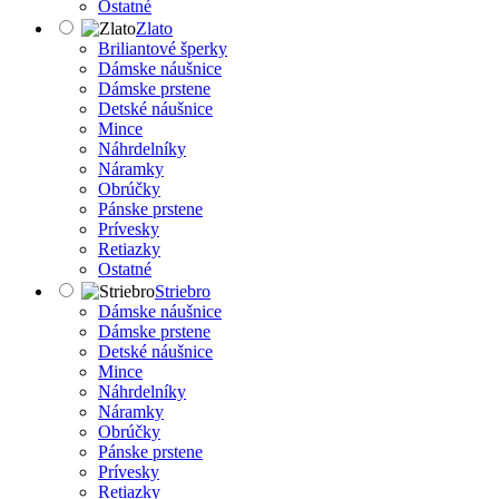
Ostatné
Zlato
Briliantové šperky
Dámske náušnice
Dámske prstene
Detské náušnice
Mince
Náhrdelníky
Náramky
Obrúčky
Pánske prstene
Prívesky
Retiazky
Ostatné
Striebro
Dámske náušnice
Dámske prstene
Detské náušnice
Mince
Náhrdelníky
Náramky
Obrúčky
Pánske prstene
Prívesky
Retiazky