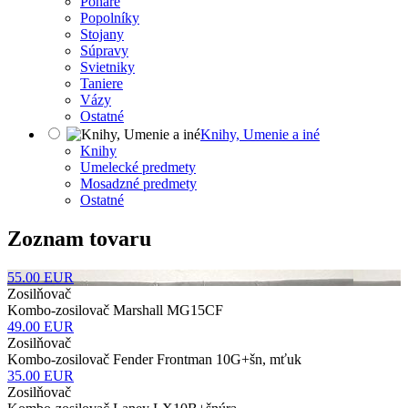
Poháre
Popolníky
Stojany
Súpravy
Svietniky
Taniere
Vázy
Ostatné
Knihy, Umenie a iné
Knihy
Umelecké predmety
Mosadzné predmety
Ostatné
Zoznam tovaru
55.00
EUR
Zosilňovač
Kombo-zosilovač Marshall MG15CF
49.00
EUR
Zosilňovač
Kombo-zosilovač Fender Frontman 10G+šn, mťuk
35.00
EUR
Zosilňovač