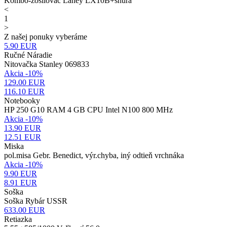
Kombo-zosilovač Laney LX10B+šnúra
<
1
>
Z našej ponuky vyberáme
5.90
EUR
Ručné Náradie
Nitovačka Stanley 069833
Akcia -10%
129.00 EUR
116.10
EUR
Notebooky
HP 250 G10 RAM 4 GB CPU Intel N100 800 MHz
Akcia -10%
13.90 EUR
12.51
EUR
Miska
pol.misa Gebr. Benedict, výr.chyba, iný odtieň vrchnáka
Akcia -10%
9.90 EUR
8.91
EUR
Soška
Soška Rybár USSR
633.00
EUR
Retiazka