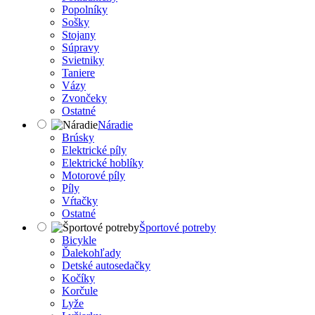
Popolníky
Sošky
Stojany
Súpravy
Svietniky
Taniere
Vázy
Zvončeky
Ostatné
Náradie
Brúsky
Elektrické píly
Elektrické hoblíky
Motorové píly
Píly
Vŕtačky
Ostatné
Športové potreby
Bicykle
Ďalekohľady
Detské autosedačky
Kočíky
Korčule
Lyže