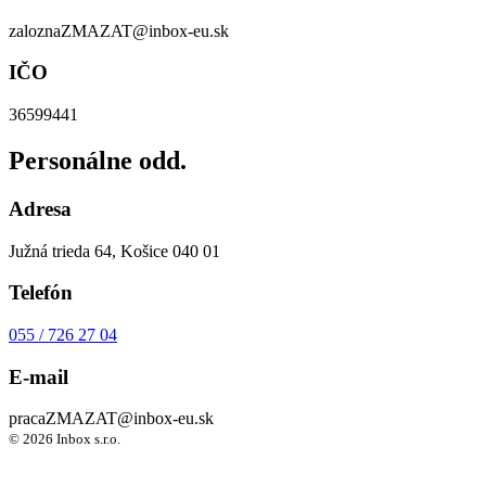
zalozna
ZMAZAT
@inbox-eu.sk
IČO
36599441
Personálne odd.
Adresa
Južná trieda 64, Košice 040 01
Telefón
055 / 726 27 04
E-mail
praca
ZMAZAT
@inbox-eu.sk
© 2026 Inbox s.r.o.