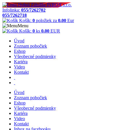
Infolinka:
055/7262702
055/7262718
Košík:
0
položiek za
0.00
Eur
Menu
Košík:
0
ks
0.00
EUR
Úvod
Zoznam pobočiek
Eshop
Všeobecné podmienky
Kariéra
Video
Kontakt
Úvod
Zoznam pobočiek
Eshop
Všeobecné podmienky
Kariéra
Video
Kontakt
Inbox na facebooku