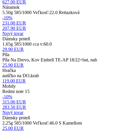
627.00
EUR
Náramok
5.50g 585/1000 Veľkosť:22.0 Retiazková
-10%
231.00 EUR
207.90
EUR
Nový tovar
Dámsky prsteň
1.65g 585/1000 cca v:60.0
29.90
EUR
Píla
Píla Na Drevo, Kov Einhell TE-AP 18/22+bat, nab
25.90
EUR
Hračka
autíčko na DO,krab
119.00
EUR
Mobily
Redmi note 15
-10%
315.00 EUR
283.50
EUR
Nový tovar
Dámsky prsteň
2.25g 585/1000 Veľkosť:46.0 S Kameňom
25.00
EUR