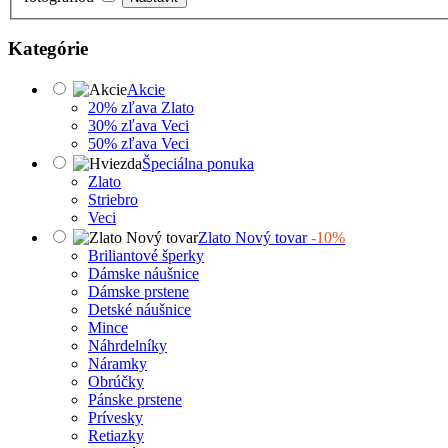
Kategórie
Akcie
20% zľava Zlato
30% zľava Veci
50% zľava Veci
Špeciálna ponuka
Zlato
Striebro
Veci
Zlato Nový tovar
-10%
Briliantové šperky
Dámske náušnice
Dámske prstene
Detské náušnice
Mince
Náhrdelníky
Náramky
Obrúčky
Pánske prstene
Prívesky
Retiazky