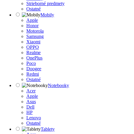
Strieborné predmety
Ostatné
Mobily
Apple
Honor
Motorola
Samsung
Xiaomi
OPPO
Realme
OnePlus
Poco
Doogee
Redmi
Ostatné
Notebooky
Acer
Apple
Asus
Dell
HP
Lenovo
Ostatné
Tablety