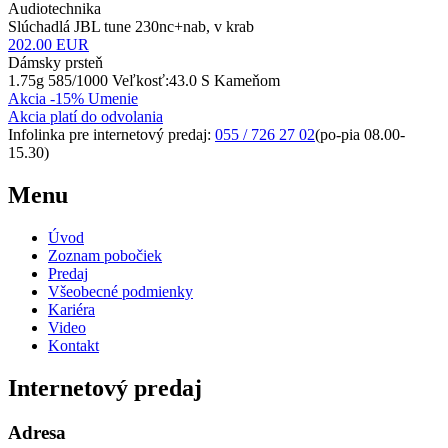
Audiotechnika
Slúchadlá JBL tune 230nc+nab, v krab
202.00
EUR
Dámsky prsteň
1.75g 585/1000 Veľkosť:43.0 S Kameňom
Akcia -15% Umenie
Akcia platí do odvolania
Infolinka pre internetový predaj:
055 / 726 27 02
(po-pia 08.00-
15.30)
Menu
Úvod
Zoznam pobočiek
Predaj
Všeobecné podmienky
Kariéra
Video
Kontakt
Internetový predaj
Adresa