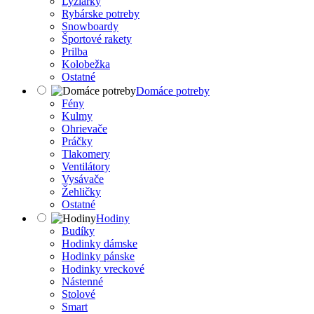
Lyžiarky
Rybárske potreby
Snowboardy
Športové rakety
Prilba
Kolobežka
Ostatné
Domáce potreby
Fény
Kulmy
Ohrievače
Práčky
Tlakomery
Ventilátory
Vysávače
Žehličky
Ostatné
Hodiny
Budíky
Hodinky dámske
Hodinky pánske
Hodinky vreckové
Nástenné
Stolové
Smart