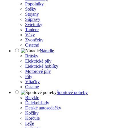
Popolníky
Sošky
Stojany
Súpravy
Svietniky
Taniere
Vázy
Zvončeky
Ostatné
Náradie
Brúsky
Elektrické píly
Elektrické hoblíky
Motorové píly
Píly
Vŕtačky
Ostatné
Športové potreby
Bicykle
Ďalekohľady
Detské autosedačky
Kočíky
Korčule
Lyže