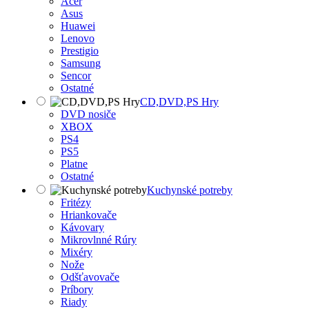
Acer
Asus
Huawei
Lenovo
Prestigio
Samsung
Sencor
Ostatné
CD,DVD,PS Hry
DVD nosiče
XBOX
PS4
PS5
Platne
Ostatné
Kuchynské potreby
Fritézy
Hriankovače
Kávovary
Mikrovlnné Rúry
Mixéry
Nože
Odšťavovače
Príbory
Riady