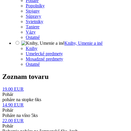
Poháre
Popolníky
Stojany
Súpravy
Svietniky
Taniere
Vázy
Ostatné
Knihy, Umenie a iné
Knihy
Umelecké predmety
Mosadzné predmety
Ostatné
Zoznam tovaru
19.00
EUR
Pohár
poháre na stopke 6ks
14.90
EUR
Pohár
Poháre na víno 5ks
22.00
EUR
Pohár