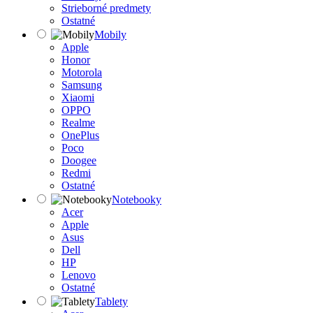
Strieborné predmety
Ostatné
Mobily
Apple
Honor
Motorola
Samsung
Xiaomi
OPPO
Realme
OnePlus
Poco
Doogee
Redmi
Ostatné
Notebooky
Acer
Apple
Asus
Dell
HP
Lenovo
Ostatné
Tablety