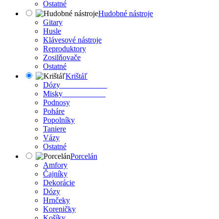
Ostatné
Hudobné nástroje
Gitary
Husle
Klávesové nástroje
Reproduktory
Zosilňovače
Ostatné
Krištáľ
Dózy
Misky
Podnosy
Poháre
Popolníky
Taniere
Vázy
Ostatné
Porcelán
Amfory
Čajníky
Dekorácie
Dózy
Hrnčeky
Koreničky
Košíky