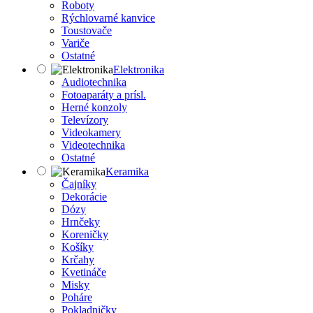
Roboty
Rýchlovarné kanvice
Toustovače
Variče
Ostatné
Elektronika
Audiotechnika
Fotoaparáty a prísl.
Herné konzoly
Televízory
Videokamery
Videotechnika
Ostatné
Keramika
Čajníky
Dekorácie
Dózy
Hrnčeky
Koreničky
Košíky
Krčahy
Kvetináče
Misky
Poháre
Pokladničky