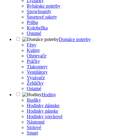
Lyžiarky
Rybárske potreby
Snowboardy
Športové rakety
Prilba
Kolobežka
Ostatné
Domáce potreby
Fény
Kulmy
Ohrievače
Práčky
Tlakomery
Ventilátory
Vysávače
Žehličky
Ostatné
Hodiny
Budíky
Hodinky dámske
Hodinky pánske
Hodinky vreckové
Nástenné
Stolové
Smart