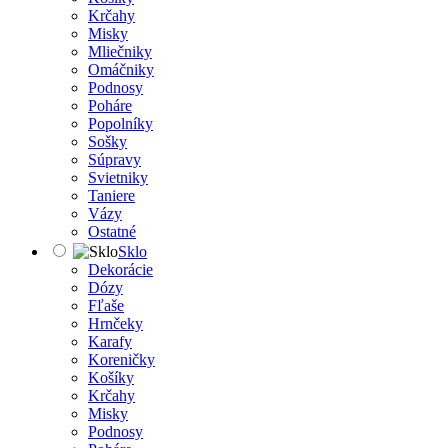
Krčahy
Misky
Mliečniky
Omáčniky
Podnosy
Poháre
Popolníky
Sošky
Súpravy
Svietniky
Taniere
Vázy
Ostatné
Sklo
Dekorácie
Dózy
Fľaše
Hrnčeky
Karafy
Koreničky
Košíky
Krčahy
Misky
Podnosy