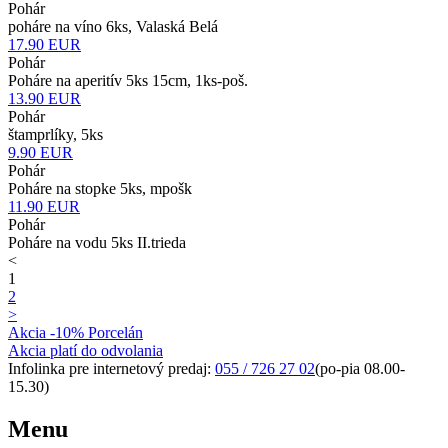
Pohár
poháre na víno 6ks, Valaská Belá
17.90
EUR
Pohár
Poháre na aperitív 5ks 15cm, 1ks-poš.
13.90
EUR
Pohár
štamprlíky, 5ks
9.90
EUR
Pohár
Poháre na stopke 5ks, mpošk
11.90
EUR
Pohár
Poháre na vodu 5ks II.trieda
<
1
2
>
Akcia -10% Porcelán
Akcia platí do odvolania
Infolinka pre internetový predaj:
055 / 726 27 02
(po-pia 08.00-
15.30)
Menu