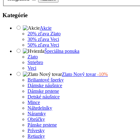
Kategórie
Akcie
20% zľava Zlato
30% zľava Veci
50% zľava Veci
Špeciálna ponuka
Zlato
Striebro
Veci
Zlato Nový tovar
-10%
Briliantové šperky
Dámske náušnice
Dámske prstene
Detské náušnice
Mince
Náhrdelníky
Náramky
Obrúčky
Pánske prstene
Prívesky
Retiazky