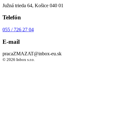
Južná trieda 64, Košice 040 01
Telefón
055 / 726 27 04
E-mail
praca
ZMAZAT
@inbox-eu.sk
© 2026 Inbox s.r.o.