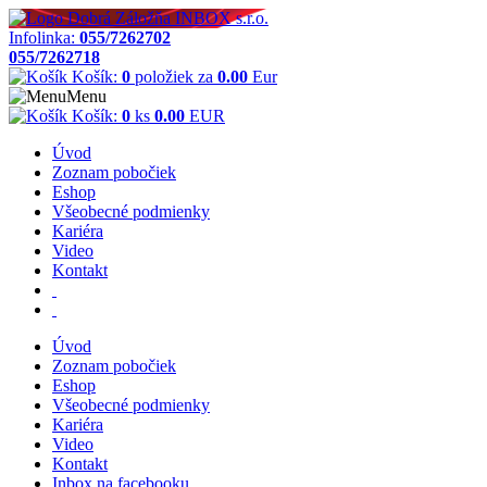
Infolinka:
055/7262702
055/7262718
Košík:
0
položiek za
0.00
Eur
Menu
Košík:
0
ks
0.00
EUR
Úvod
Zoznam pobočiek
Eshop
Všeobecné podmienky
Kariéra
Video
Kontakt
Úvod
Zoznam pobočiek
Eshop
Všeobecné podmienky
Kariéra
Video
Kontakt
Inbox na facebooku