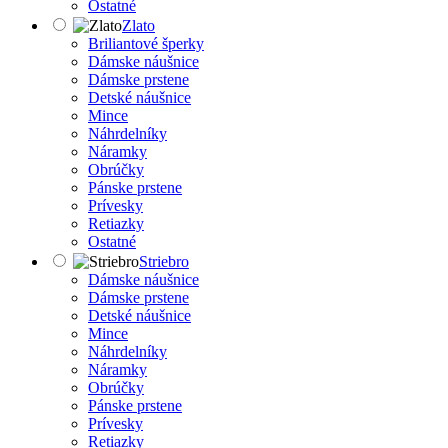
Ostatné
Zlato
Briliantové šperky
Dámske náušnice
Dámske prstene
Detské náušnice
Mince
Náhrdelníky
Náramky
Obrúčky
Pánske prstene
Prívesky
Retiazky
Ostatné
Striebro
Dámske náušnice
Dámske prstene
Detské náušnice
Mince
Náhrdelníky
Náramky
Obrúčky
Pánske prstene
Prívesky
Retiazky