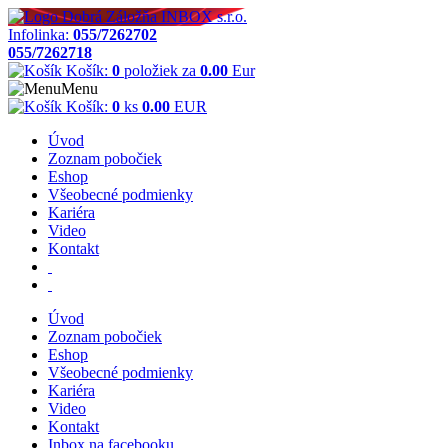
Infolinka:
055/7262702
055/7262718
Košík:
0
položiek za
0.00
Eur
Menu
Košík:
0
ks
0.00
EUR
Úvod
Zoznam pobočiek
Eshop
Všeobecné podmienky
Kariéra
Video
Kontakt
Úvod
Zoznam pobočiek
Eshop
Všeobecné podmienky
Kariéra
Video
Kontakt
Inbox na facebooku