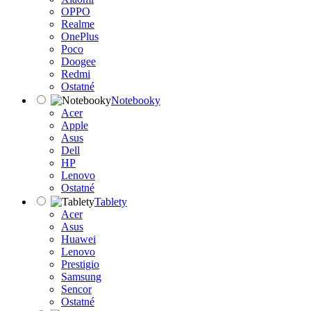
OPPO
Realme
OnePlus
Poco
Doogee
Redmi
Ostatné
Notebooky
Acer
Apple
Asus
Dell
HP
Lenovo
Ostatné
Tablety
Acer
Asus
Huawei
Lenovo
Prestigio
Samsung
Sencor
Ostatné