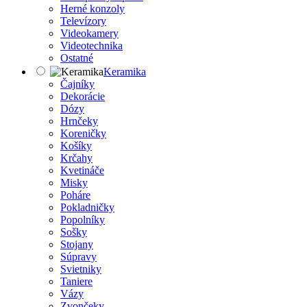
Herné konzoly
Televízory
Videokamery
Videotechnika
Ostatné
Keramika
Čajníky
Dekorácie
Dózy
Hrnčeky
Koreničky
Košíky
Krčahy
Kvetináče
Misky
Poháre
Pokladničky
Popolníky
Sošky
Stojany
Súpravy
Svietniky
Taniere
Vázy
Zvončeky