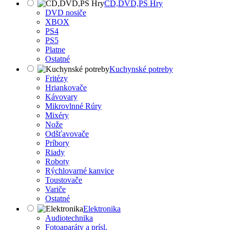
CD,DVD,PS Hry
DVD nosiče
XBOX
PS4
PS5
Platne
Ostatné
Kuchynské potreby
Fritézy
Hriankovače
Kávovary
Mikrovlnné Rúry
Mixéry
Nože
Odšťavovače
Príbory
Riady
Roboty
Rýchlovarné kanvice
Toustovače
Variče
Ostatné
Elektronika
Audiotechnika
Fotoaparáty a prísl.