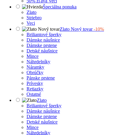
50% zľava Veci
Špeciálna ponuka
Zlato
Striebro
Veci
Zlato Nový tovar
-10%
Briliantové šperky
Dámske náušnice
Dámske prstene
Detské náušnice
Mince
Náhrdelníky
Náramky
Obrúčky
Pánske prstene
Prívesky
Retiazky
Ostatné
Zlato
Briliantové šperky
Dámske náušnice
Dámske prstene
Detské náušnice
Mince
Náhrdelníky