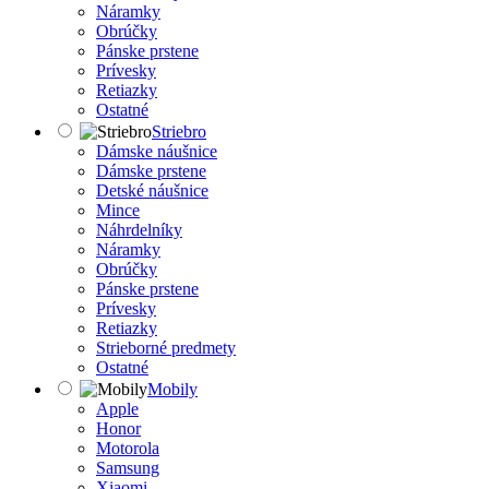
Náramky
Obrúčky
Pánske prstene
Prívesky
Retiazky
Ostatné
Striebro
Dámske náušnice
Dámske prstene
Detské náušnice
Mince
Náhrdelníky
Náramky
Obrúčky
Pánske prstene
Prívesky
Retiazky
Strieborné predmety
Ostatné
Mobily
Apple
Honor
Motorola
Samsung
Xiaomi