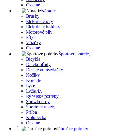
Ostatné
Náradie
Brúsky
Elektrické píly
Elektrické hoblíky
Motorové píly
Píly
Vŕtačky
Ostatné
Športové potreby
Bicykle
Ďalekohľady
Detské autosedačky
Kočíky
Korčule
Lyže
Lyžiarky
Rybárske potreby
Snowboardy
Športové rakety
Prilba
Kolobežka
Ostatné
Domáce potreby