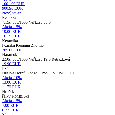
1001.00 EUR
900.90
EUR
Nový tovar
Retiazka
7.15g 585/1000 Veľkosť:55.0
Akcia -15%
19.00 EUR
16.15
EUR
Keramika
lyžiarka Keramia Znojmo,
285.00
EUR
Náramok
2.50g 585/1000 Veľkosť:19.5 Retiazková
19.90
EUR
PS5
Hra Na Hernú Konzolu PS5 UNDISPUTED
Akcia -10%
13.00 EUR
11.70
EUR
Hrnček
šálky Konitz 6ks
Akcia -15%
7.90 EUR
6.72
EUR
Súprava