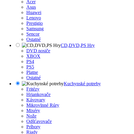
Acer
Asus
Huawei
Lenovo
Prestigio
Samsung
Sencor
Ostatné
CD,DVD,PS Hry
DVD nosiče
XBOX
PS4
PS5
Platne
Ostatné
Kuchynské potreby
Fritézy
Hriankovače
Kávovary
Mikrovlnné Rúry
Mixéry
Nože
Odšťavovače
Príbory
Riady