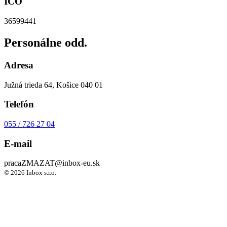
IČO
36599441
Personálne odd.
Adresa
Južná trieda 64, Košice 040 01
Telefón
055 / 726 27 04
E-mail
praca
ZMAZAT
@inbox-eu.sk
© 2026 Inbox s.r.o.