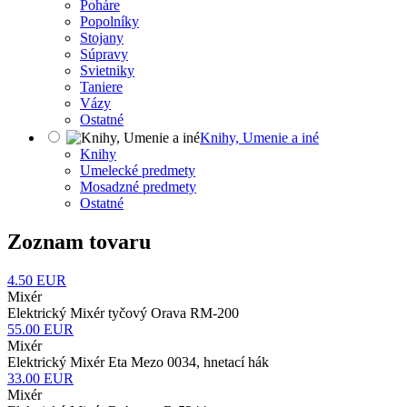
Poháre
Popolníky
Stojany
Súpravy
Svietniky
Taniere
Vázy
Ostatné
Knihy, Umenie a iné
Knihy
Umelecké predmety
Mosadzné predmety
Ostatné
Zoznam tovaru
4.50
EUR
Mixér
Elektrický Mixér tyčový Orava RM-200
55.00
EUR
Mixér
Elektrický Mixér Eta Mezo 0034, hnetací hák
33.00
EUR
Mixér