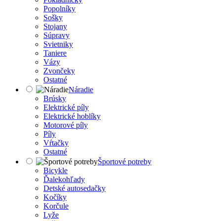
Popolníky
Sošky
Stojany
Súpravy
Svietniky
Taniere
Vázy
Zvončeky
Ostatné
Náradie
Brúsky
Elektrické píly
Elektrické hoblíky
Motorové píly
Píly
Vŕtačky
Ostatné
Športové potreby
Bicykle
Ďalekohľady
Detské autosedačky
Kočíky
Korčule
Lyže