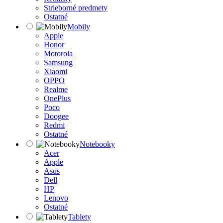
Strieborné predmety
Ostatné
Mobily
Apple
Honor
Motorola
Samsung
Xiaomi
OPPO
Realme
OnePlus
Poco
Doogee
Redmi
Ostatné
Notebooky
Acer
Apple
Asus
Dell
HP
Lenovo
Ostatné
Tablety