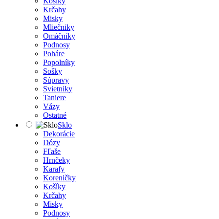
Košíky
Krčahy
Misky
Mliečniky
Omáčniky
Podnosy
Poháre
Popolníky
Sošky
Súpravy
Svietniky
Taniere
Vázy
Ostatné
Sklo
Dekorácie
Dózy
Fľaše
Hrnčeky
Karafy
Koreničky
Košíky
Krčahy
Misky
Podnosy