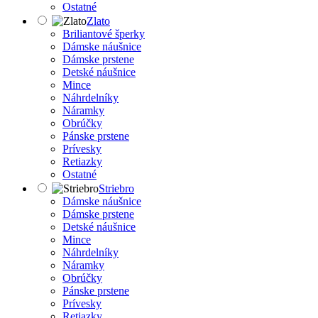
Ostatné
Zlato
Briliantové šperky
Dámske náušnice
Dámske prstene
Detské náušnice
Mince
Náhrdelníky
Náramky
Obrúčky
Pánske prstene
Prívesky
Retiazky
Ostatné
Striebro
Dámske náušnice
Dámske prstene
Detské náušnice
Mince
Náhrdelníky
Náramky
Obrúčky
Pánske prstene
Prívesky
Retiazky