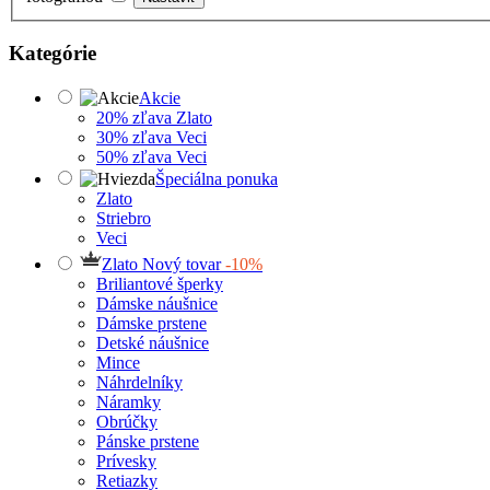
Kategórie
Akcie
20% zľava Zlato
30% zľava Veci
50% zľava Veci
Špeciálna ponuka
Zlato
Striebro
Veci
Zlato Nový tovar
-10%
Briliantové šperky
Dámske náušnice
Dámske prstene
Detské náušnice
Mince
Náhrdelníky
Náramky
Obrúčky
Pánske prstene
Prívesky
Retiazky