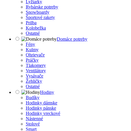
Lyžiarky
Rybárske potreby
Snowboardy
Športové rakety
Prilba
Kolobežka
Ostatné
Domáce potreby
Fény
Kulmy
Ohrievače
Práčky
Tlakomery
Ventilátory
Vysávače
Žehličky
Ostatné
Hodiny
Budíky
Hodinky dámske
Hodinky pánske
Hodinky vreckové
Nástenné
Stolové
Smart