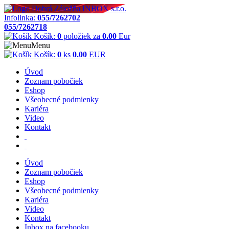
Infolinka:
055/7262702
055/7262718
Košík:
0
položiek za
0.00
Eur
Menu
Košík:
0
ks
0.00
EUR
Úvod
Zoznam pobočiek
Eshop
Všeobecné podmienky
Kariéra
Video
Kontakt
Úvod
Zoznam pobočiek
Eshop
Všeobecné podmienky
Kariéra
Video
Kontakt
Inbox na facebooku