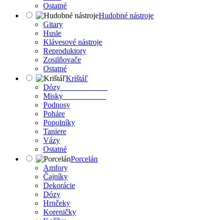
Ostatné
Hudobné nástroje
Gitary
Husle
Klávesové nástroje
Reproduktory
Zosilňovače
Ostatné
Krištáľ
Dózy
Misky
Podnosy
Poháre
Popolníky
Taniere
Vázy
Ostatné
Porcelán
Amfory
Čajníky
Dekorácie
Dózy
Hrnčeky
Koreničky