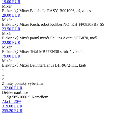
19.00
EUR
Mixér
Elektrický Mixér Badabulle EASY, B001006, oš, zanes
29.00
EUR
Mixér
Elektrický Mixér Kuch. robot Koliber NO: KH-FP0830PBP-SS
23.50
EUR
Mixér
Elektrický Mixér parný mixér Phillips Avent SCF-870, moš
22.90
EUR
Mixér
Elektrický Mixér Tefal MB77EN38 strúhač v krab
79.00
EUR
Mixér
Elektrický Mixér BelingerHanus BH-9672-KL, krab
<
1
>
Z našej ponuky vyberáme
132.00
EUR
Detské náušnice
1.15g 585/1000 S Kameňom
Akcia -20%
319.00 EUR
255.20
EUR