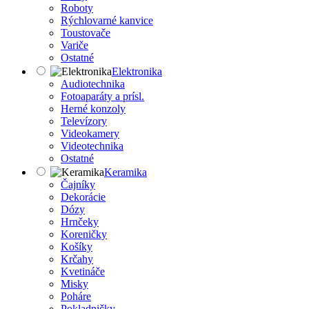
Roboty
Rýchlovarné kanvice
Toustovače
Variče
Ostatné
Elektronika
Audiotechnika
Fotoaparáty a prísl.
Herné konzoly
Televízory
Videokamery
Videotechnika
Ostatné
Keramika
Čajníky
Dekorácie
Dózy
Hrnčeky
Koreničky
Košíky
Krčahy
Kvetináče
Misky
Poháre
Pokladničky