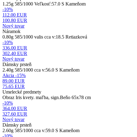
1.25g 585/1000 Veľkosť:57.0 S Kameňom
-10%
112.00 EUR
100.80
EUR
Nový tovar
Náramok
0.80g 585/1000 valis cca v:18.5 Retiazková
-10%
336.00 EUR
302.40
EUR
Nový tovar
Dámsky prsteň
2.40g 585/1000 cca v:56.0 S Kameňom
Akcia -15%
89.00 EUR
75.65
EUR
Umelecké predmety
Obraz Iris kvety. maľba, sign.Beňo 65x78 cm
-10%
364.00 EUR
327.60
EUR
Nový tovar
Dámsky prsteň
2.60g 585/1000 cca v:59.0 S Kameňom
-10%