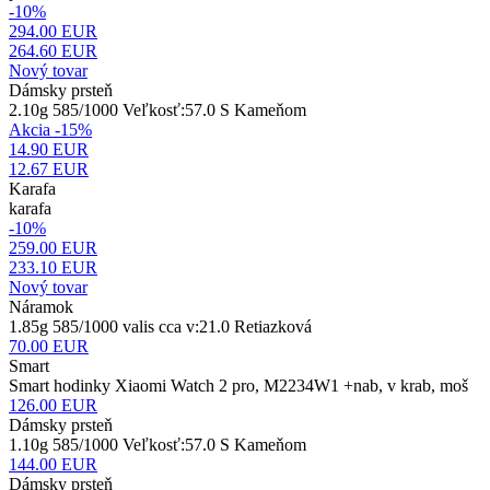
-10%
294.00 EUR
264.60
EUR
Nový tovar
Dámsky prsteň
2.10g 585/1000 Veľkosť:57.0 S Kameňom
Akcia -15%
14.90 EUR
12.67
EUR
Karafa
karafa
-10%
259.00 EUR
233.10
EUR
Nový tovar
Náramok
1.85g 585/1000 valis cca v:21.0 Retiazková
70.00
EUR
Smart
Smart hodinky Xiaomi Watch 2 pro, M2234W1 +nab, v krab, moš
126.00
EUR
Dámsky prsteň
1.10g 585/1000 Veľkosť:57.0 S Kameňom
144.00
EUR
Dámsky prsteň