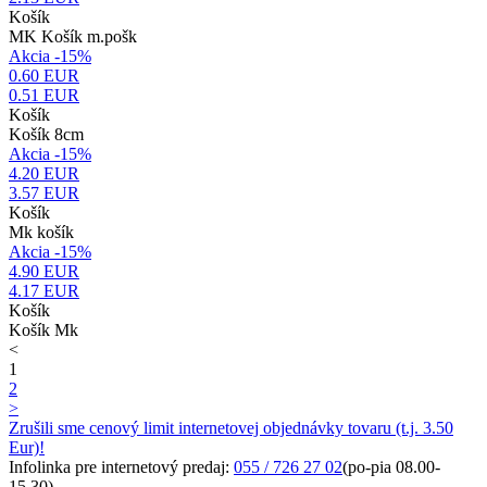
Košík
MK Košík m.pošk
Akcia -15%
0.60 EUR
0.51
EUR
Košík
Košík 8cm
Akcia -15%
4.20 EUR
3.57
EUR
Košík
Mk košík
Akcia -15%
4.90 EUR
4.17
EUR
Košík
Košík Mk
<
1
2
>
Zrušili sme cenový limit internetovej objednávky tovaru (t.j. 3.50
Eur)!
Infolinka pre internetový predaj:
055 / 726 27 02
(po-pia 08.00-
15.30)