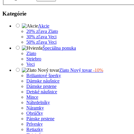
Kategórie
Akcie
20% zľava Zlato
30% zľava Veci
50% zľava Veci
Špeciálna ponuka
Zlato
Striebro
Veci
Zlato Nový tovar
-10%
Briliantové šperky
Dámske náušnice
Dámske prstene
Detské náušnice
Mince
Náhrdelníky
Náramky
Obrúčky
Pánske prstene
Prívesky
Retiazky