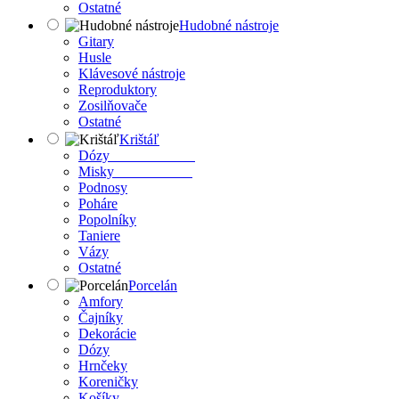
Ostatné
Hudobné nástroje
Gitary
Husle
Klávesové nástroje
Reproduktory
Zosilňovače
Ostatné
Krištáľ
Dózy
Misky
Podnosy
Poháre
Popolníky
Taniere
Vázy
Ostatné
Porcelán
Amfory
Čajníky
Dekorácie
Dózy
Hrnčeky
Koreničky
Košíky