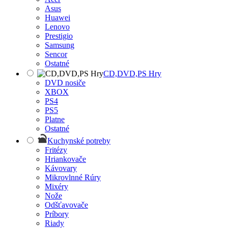
Asus
Huawei
Lenovo
Prestigio
Samsung
Sencor
Ostatné
CD,DVD,PS Hry
DVD nosiče
XBOX
PS4
PS5
Platne
Ostatné
Kuchynské potreby
Fritézy
Hriankovače
Kávovary
Mikrovlnné Rúry
Mixéry
Nože
Odšťavovače
Príbory
Riady