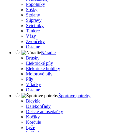
Popolníky
Sošky
Stojany
Súpravy
Svietniky
Taniere
Vázy
Zvončeky
Ostatné
Náradie
Brúsky
Elektrické píly
Elektrické hoblíky
Motorové píly
Píly
Vŕtačky
Ostatné
Športové potreby
Bicykle
Ďalekohľady
Detské autosedačky
Kočíky
Korčule
Lyže