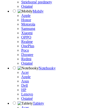
Strieborné predmety
Ostatné
Mobily
Apple
Honor
Motorola
Samsung
Xiaomi
OPPO
Realme
OnePlus
Poco
Doogee
Redmi
Ostatné
Notebooky
Acer
Apple
Asus
Dell
HP
Lenovo
Ostatné
Tablety
Acer