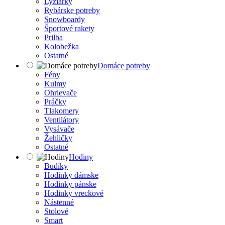
Lyžiarky
Rybárske potreby
Snowboardy
Športové rakety
Prilba
Kolobežka
Ostatné
Domáce potreby
Fény
Kulmy
Ohrievače
Práčky
Tlakomery
Ventilátory
Vysávače
Žehličky
Ostatné
Hodiny
Budíky
Hodinky dámske
Hodinky pánske
Hodinky vreckové
Nástenné
Stolové
Smart