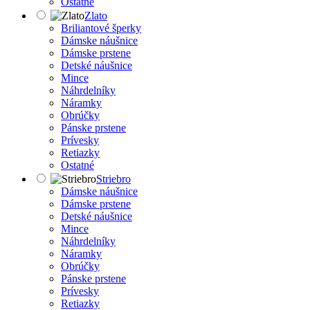
Ostatné
Zlato
Briliantové šperky
Dámske náušnice
Dámske prstene
Detské náušnice
Mince
Náhrdelníky
Náramky
Obrúčky
Pánske prstene
Prívesky
Retiazky
Ostatné
Striebro
Dámske náušnice
Dámske prstene
Detské náušnice
Mince
Náhrdelníky
Náramky
Obrúčky
Pánske prstene
Prívesky
Retiazky