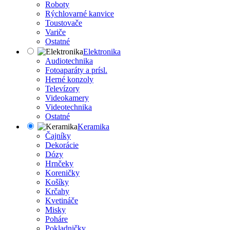
Roboty
Rýchlovarné kanvice
Toustovače
Variče
Ostatné
Elektronika
Audiotechnika
Fotoaparáty a prísl.
Herné konzoly
Televízory
Videokamery
Videotechnika
Ostatné
Keramika
Čajníky
Dekorácie
Dózy
Hrnčeky
Koreničky
Košíky
Krčahy
Kvetináče
Misky
Poháre
Pokladničky