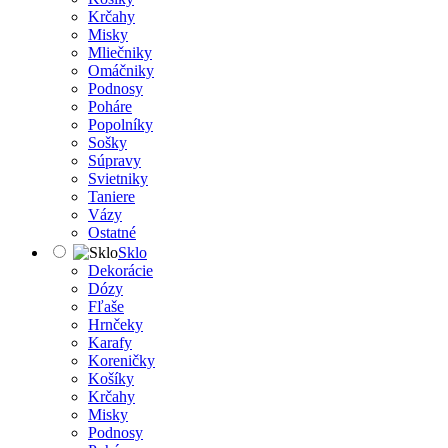
Krčahy
Misky
Mliečniky
Omáčniky
Podnosy
Poháre
Popolníky
Sošky
Súpravy
Svietniky
Taniere
Vázy
Ostatné
Sklo
Dekorácie
Dózy
Fľaše
Hrnčeky
Karafy
Koreničky
Košíky
Krčahy
Misky
Podnosy