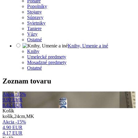
Poháre
Popolníky
Stojany
Súpravy
Svietniky
Taniere
Vázy
Ostatné
Knihy, Umenie a iné
Knihy
Umelecké predmety
Mosadzné predmety
Ostatné
Zoznam tovaru
Akcia -15%
9.90 EUR
8.42
EUR
Košík
košík,24cm,MK
Akcia -15%
4.90 EUR
4.17
EUR