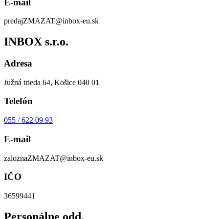
E-mail
predaj
ZMAZAT
@inbox-eu.sk
INBOX s.r.o.
Adresa
Južná trieda 64, Košice 040 01
Telefón
055 / 622 09 93
E-mail
zalozna
ZMAZAT
@inbox-eu.sk
IČO
36599441
Personálne odd.